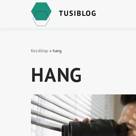
Skip
to
content
Kezdőlap
»
hang
HANG