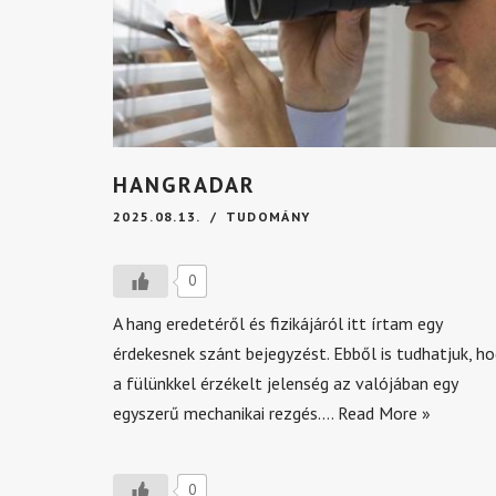
HANGRADAR
2025.08.13.
TUDOMÁNY
0
A hang eredetéről és fizikájáról itt írtam egy
érdekesnek szánt bejegyzést. Ebből is tudhatjuk, ho
a fülünkkel érzékelt jelenség az valójában egy
egyszerű mechanikai rezgés.…
Read More »
0