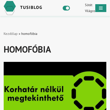
Sötét
Világos
Skip
to
content
Kezdőlap
»
homofóbia
HOMOFÓBIA