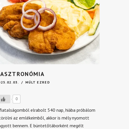
GASZTRONÓMIA
025.02.03.
MÚLT EZRED
0
 fiatalságomból elrabolt 540 nap, hiába próbálom
törölni az emlékeimből, akkor is mély nyomott
agyott bennem. E büntetőtáborként megélt