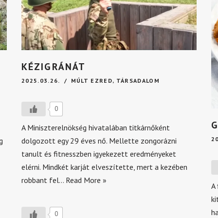
KÉZIGRÁNÁT
2025.03.26.
MÚLT EZRED
,
TÁRSADALOM
0
A Miniszterelnökség hivatalában titkárnőként
2
g
dolgozott egy 29 éves nő. Mellette zongorázni
tanult és fitnesszben igyekezett eredményeket
elérni. Mindkét karját elveszítette, mert a kezében
robbant fel…
Read More »
A
ki
h
0