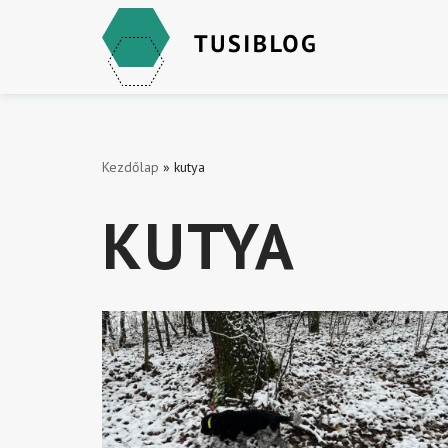
Skip
to
content
Kezdőlap
»
kutya
KUTYA