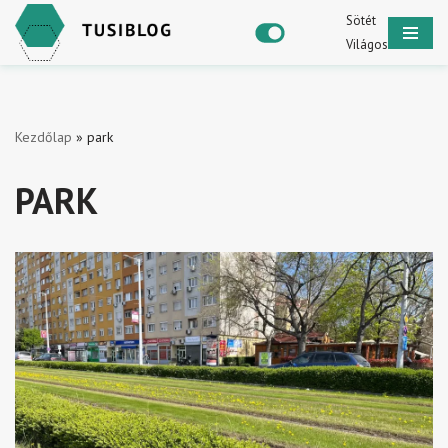
Sötét
Világos
Skip
to
content
Kezdőlap
»
park
PARK