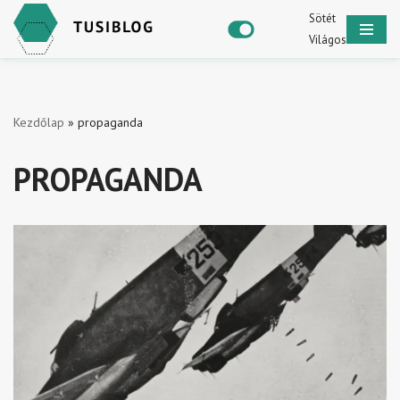
Sötét
Világos
Skip
to
content
Kezdőlap
»
propaganda
PROPAGANDA