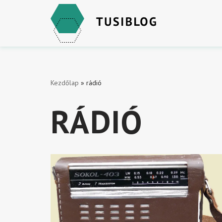
Skip
to
content
Kezdőlap
»
rádió
RÁDIÓ