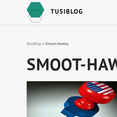
Skip
to
content
Kezdőlap
»
Smoot-Hawley
SMOOT-HA