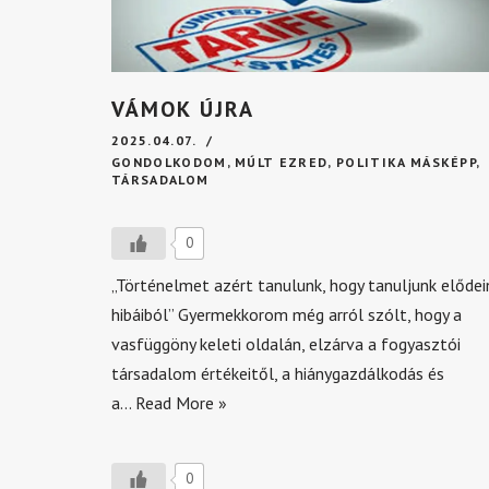
VÁMOK ÚJRA
2025.04.07.
GONDOLKODOM
,
MÚLT EZRED
,
POLITIKA MÁSKÉPP
,
TÁRSADALOM
0
„Történelmet azért tanulunk, hogy tanuljunk elődei
hibáiból” Gyermekkorom még arról szólt, hogy a
vasfüggöny keleti oldalán, elzárva a fogyasztói
társadalom értékeitől, a hiánygazdálkodás és
a…
Read More »
0