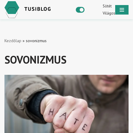
Sötét
Világos
Skip
to
content
Kezdőlap
»
sovonizmus
SOVONIZMUS