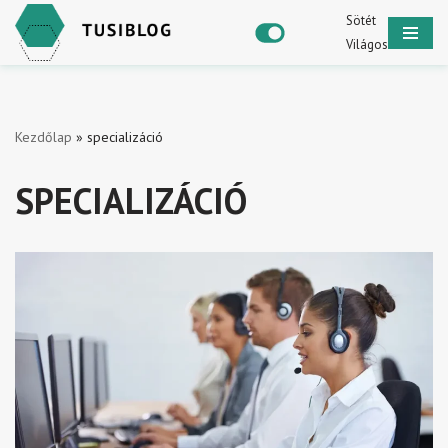
Sötét
Világos
Skip
to
content
Kezdőlap
»
specializáció
SPECIALIZÁCIÓ