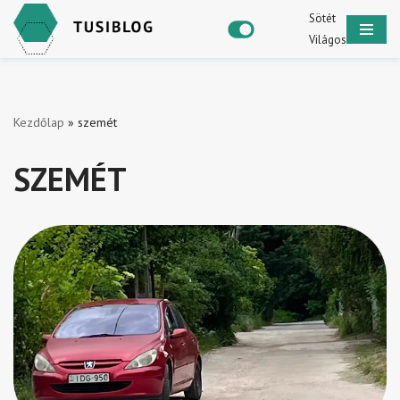
Sötét
Világos
Skip
to
content
Kezdőlap
»
szemét
SZEMÉT