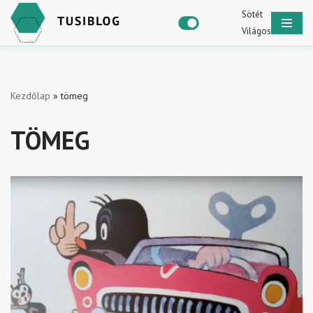
Sötét
Világos
Skip
to
content
Kezdőlap
»
tömeg
TÖMEG