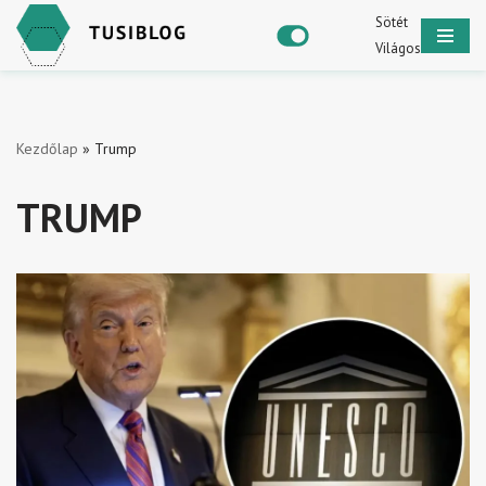
Sötét
Világos
Skip
to
content
Kezdőlap
»
Trump
TRUMP