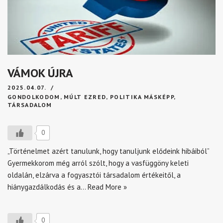
VÁMOK ÚJRA
2025.04.07.
GONDOLKODOM
,
MÚLT EZRED
,
POLITIKA MÁSKÉPP
,
TÁRSADALOM
0
„Történelmet azért tanulunk, hogy tanuljunk elődeink hibáiból”
Gyermekkorom még arról szólt, hogy a vasfüggöny keleti
oldalán, elzárva a fogyasztói társadalom értékeitől, a
hiánygazdálkodás és a…
Read More »
0