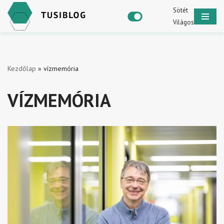
Sötét
Világos
Skip
to
content
Kezdőlap
»
vízmemória
VÍZMEMÓRIA