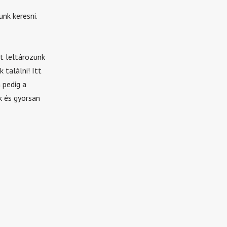
nk keresni.
t leltározunk
 találni! Itt
 pedig a
k és gyorsan