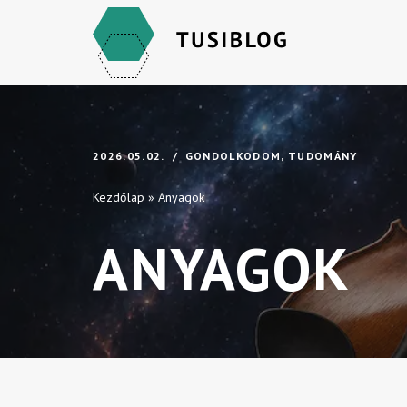
Skip
to
content
2026.05.02.
GONDOLKODOM
,
TUDOMÁNY
Kezdőlap
»
Anyagok
ANYAGOK