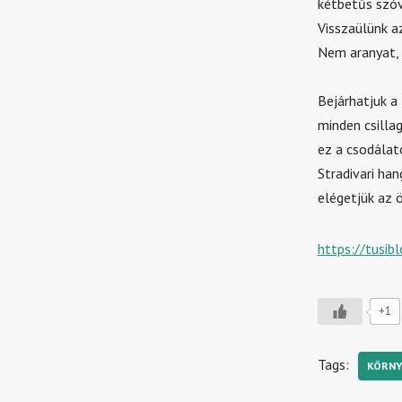
kétbetűs szóva
Visszaülünk a
Nem aranyat, 
Bejárhatjuk a
minden csillag
ez a csodálat
Stradivari han
elégetjük az 
https://tusib
+1
Tags:
KÖRNY