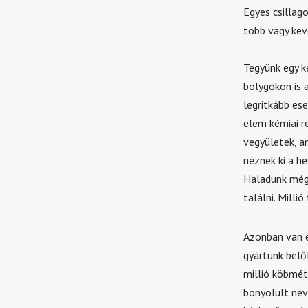
Egyes csilla
több vagy kev
Tegyünk egy k
bolygókon is 
legritkább es
elem kémiai r
vegyületek, a
néznek ki a he
Haladunk még 
találni. Milli
Azonban van e
gyártunk belő
millió köbmét
bonyolult nev