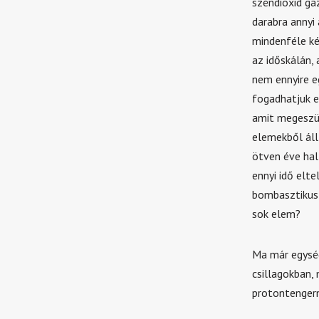
széndioxid gá
darabra annyi
mindenféle ké
az időskálán, 
nem ennyire e
fogadhatjuk e
amit megeszün
elemekből áll
ötven éve hall
ennyi idő elt
bombasztikus 
sok elem?
Ma már egység
csillagokban, 
protontengern