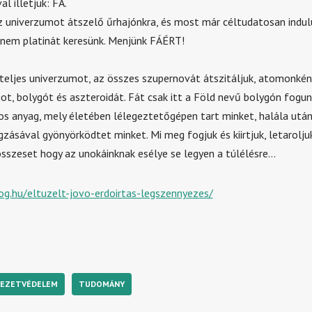
l illetjük: FA.
z univerzumot átszelő űrhajónkra, és most már céltudatosan indulu
nem platinát keresünk. Menjünk FÁÉRT!
 teljes univerzumot, az összes szupernovát átszitáljuk, atomonkén
ot, bolygót és aszteroidát. Fát csak itt a Föld nevű bolygón fogunk
os anyag, mely életében lélegeztetőgépen tart minket, halála után
gzásával gyönyörködtet minket. Mi meg fogjuk és kiirtjuk, letarolju
összeset hogy az unokáinknak esélye se legyen a túlélésre…
log.hu/eltuzelt-jovo-erdoirtas-legszennyezes/
EZETVÉDELEM
TUDOMÁNY