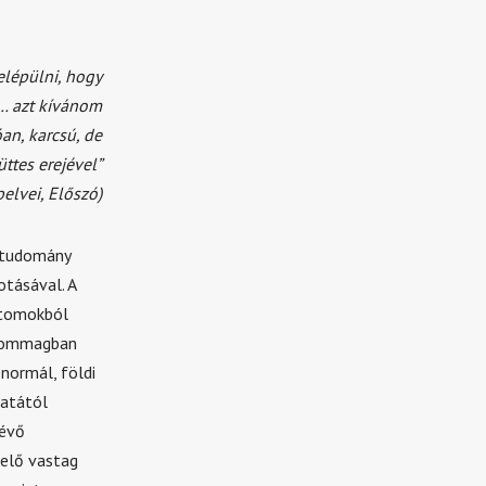
elépülni, hogy
 … azt kívánom
n, karcsú, de
üttes erejével”
pelvei, Előszó)
 tudomány
otásával. A
atomokból
atommagban
normál, földi
natától
lévő
lelő vastag