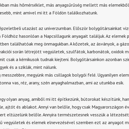
gokban más hőmérséklet, más anyagsűrűség mellett más elemekből
esebb, mint amivel mi itt a Földön találkozhatunk.
épzeletbeli utazást az univerzumban. Először bolygótársainkat viz
a Földhöz hasonlóan a Napcsillagunk anyagait találjuk. Az elemek 
etben találhatóak meg önmagukban. A kőzetek, az ásványok, a gázo
eakciói során létrejött vegyületek, szulfátok, karbonátok, oxidok 
mit csak a kémikusok tudnak kiejteni. Bolygótársainkon azonban szi
gyek és a sziklák, mint nálunk.
messzebbre, megyünk más csillagok bolygói felé. Ugyanilyen ele
ó tonna vas, réz, arany, szén anyaghalmazban, ami az utunkba esik.
gy olyan anyag, amiből mi itt építkezünk, bútorokat készítünk, ha
le, ajtót és ablakot. Annyi van belőle, hogy csak Magyarországon 
ert eltüzelünk belőle. Annyira természetesnek vesszük a létezését
ű vegyületek és elemek elnevezésével szemben ezt az anyagot mi