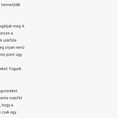
 termelődik
sgáljuk meg. A
persze a
k sokféle
meg olyan nevű
nte pont úgy
meket fogunk
ngszereket
évente másfél
, hogy a
 csak egy