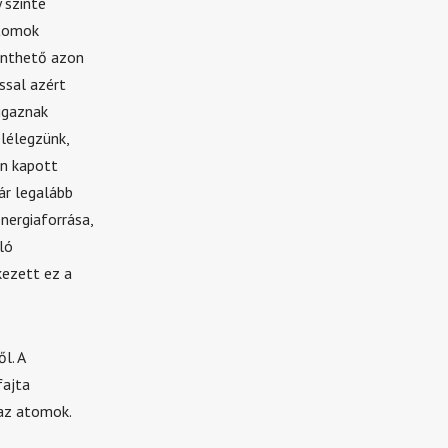
 szinte
atomok
inthető azon
ssal azért
igaznak
lélegzünk,
en kapott
ár legalább
nergiaforrása,
ló
kezett ez a
l. A
fajta
 az atomok.