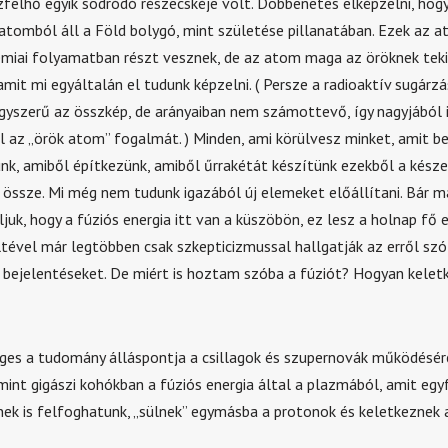
zfelhő egyik sodródó részecskéje volt. Döbbenetes elképzelni, hogy
 atomból áll a Föld bolygó, mint születése pillanatában. Ezek az 
miai folyamatban részt vesznek, de az atom maga az öröknek tek
amit mi egyáltalán el tudunk képzelni. ( Persze a radioaktív sugárzá
gyszerű az összkép, de arányaiban nem számottevő, így nagyjából 
l az „örök atom” fogalmát. ) Minden, ami körülvesz minket, amit be
k, amiből építkezünk, amiből űrrakétát készítünk ezekből a kész
 össze. Mi még nem tudunk igazából új elemeket előállítani. Bár m
juk, hogy a fúziós energia itt van a küszöbön, ez lesz a holnap fő e
eltével már legtöbben csak szkepticizmussal hallgatják az erről szó
bejelentéseket. De miért is hoztam szóba a fúziót? Hogyan kelet
es a tudomány álláspontja a csillagok és szupernovák működésérő
mint gigászi kohókban a fúziós energia által a plazmából, amit egy
ek is felfoghatunk, „sülnek” egymásba a protonok és keletkeznek