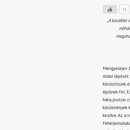
+1
„A korábbi 
néhán
megmut
Mengyelejev 
óriási lépését
körülöttünk 
épülnek fel.
hány proton c
körülmények k
kezdve. Az a 
fehérjemoluku