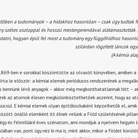
időben a tudományok – a hidakhoz hasonlóan – csak úgy tudtak f
y széles oszloppal és hosszú mestergerendával alátámasztották
atni, hogyan épül fel most a tudomány egy függőhídhoz hasonlóa
szilárdan rögzített láncok egy
(A kémia ala
1869-ben e sorokkal köszöntötte az olvasót könyvében, amiben a
 írta le először: a kémiai elemek periódusos rendszerének a megalk
és bennünk lévő anyagok – akkor még megbonthatatlannak hitt – 
 Ezek az atomok élesen megkülönböztethetőek aszerint, hogy az 
sücsül. E kémiai elemek olyan építőkockaként képzelhetők el, amik 
özött önálló elemként itt élnek velünk a Föld születésének pilla
négy és félmilliárd éves szénatom, ami mondjuk a nyelvem hegyén 
lában van, pont úgy néz ki ma is, mint akkor, mikor a földet körülö