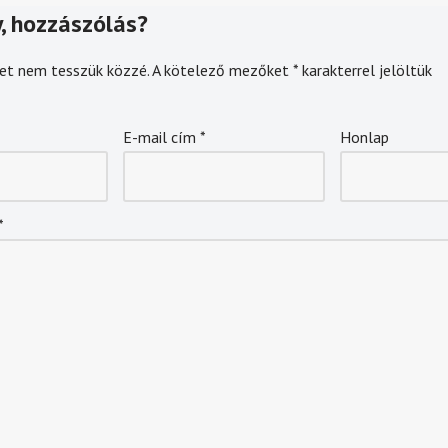
, hozzászólás?
et nem tesszük közzé.
A kötelező mezőket
*
karakterrel jelöltük
E-mail cím
*
Honlap
*