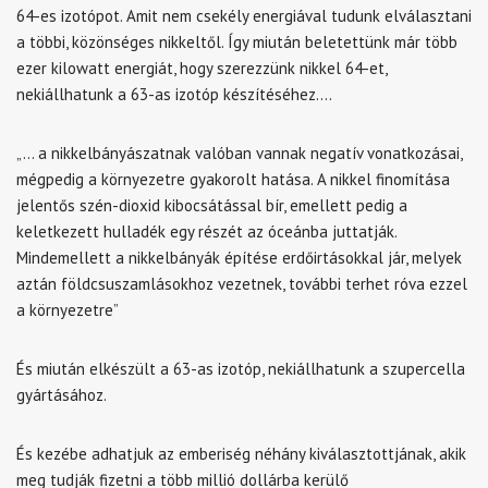
64-es izotópot. Amit nem csekély energiával tudunk elválasztani
a többi, közönséges nikkeltől. Így miután beletettünk már több
ezer kilowatt energiát, hogy szerezzünk nikkel 64-et,
nekiállhatunk a 63-as izotóp készítéséhez….
„… a nikkelbányászatnak valóban vannak negatív vonatkozásai,
mégpedig a környezetre gyakorolt hatása. A nikkel finomítása
jelentős szén-dioxid kibocsátással bír, emellett pedig a
keletkezett hulladék egy részét az óceánba juttatják.
Mindemellett a nikkelbányák építése erdőirtásokkal jár, melyek
aztán földcsuszamlásokhoz vezetnek, további terhet róva ezzel
a környezetre”
És miután elkészült a 63-as izotóp, nekiállhatunk a szupercella
gyártásához.
És kezébe adhatjuk az emberiség néhány kiválasztottjának, akik
meg tudják fizetni a több millió dollárba kerülő