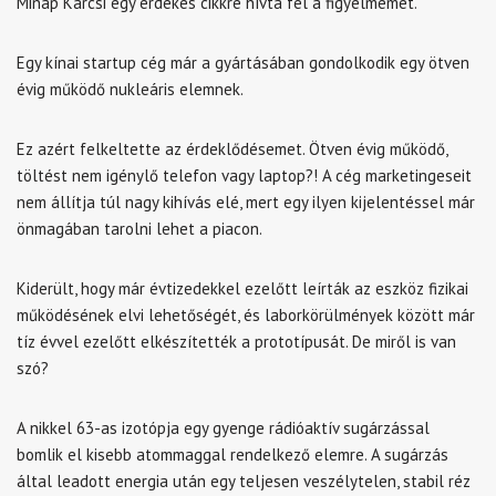
Minap Karcsi egy érdekes cikkre hívta fel a figyelmemet.
Egy kínai startup cég már a gyártásában gondolkodik egy ötven
évig működő nukleáris elemnek.
Ez azért felkeltette az érdeklődésemet. Ötven évig működő,
töltést nem igénylő telefon vagy laptop?! A cég marketingeseit
nem állítja túl nagy kihívás elé, mert egy ilyen kijelentéssel már
önmagában tarolni lehet a piacon.
Kiderült, hogy már évtizedekkel ezelőtt leírták az eszköz fizikai
működésének elvi lehetőségét, és laborkörülmények között már
tíz évvel ezelőtt elkészítették a prototípusát. De miről is van
szó?
A nikkel 63-as izotópja egy gyenge rádióaktív sugárzással
bomlik el kisebb atommaggal rendelkező elemre. A sugárzás
által leadott energia után egy teljesen veszélytelen, stabil réz