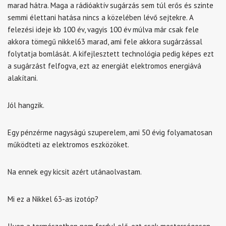
marad hátra. Maga a rádióaktív sugárzás sem túl erős és szinte
semmi élettani hatása nincs a közelében lévő sejtekre. A
felezési ideje kb 100 év, vagyis 100 év múlva már csak fele
akkora tömegű nikkel63 marad, ami fele akkora sugárzással
folytatja bomlását. A kifejlesztett technológia pedig képes ezt
a sugárzást felfogva, ezt az energiát elektromos energiává
alakítani.
Jól hangzik.
Egy pénzérme nagyságú szuperelem, ami 50 évig folyamatosan
működteti az elektromos eszközöket.
Na ennek egy kicsit azért utánaolvastam.
Mi ez a Nikkel 63-as izotóp?