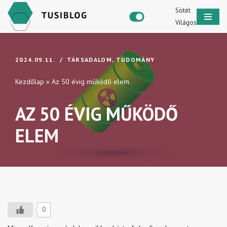
Sötét
Világos
Skip
to
content
2024.09.11.
TÁRSADALOM
,
TUDOMÁNY
Kezdőlap
»
Az 50 évig működő elem
AZ 50 ÉVIG MŰKÖDŐ
ELEM
0