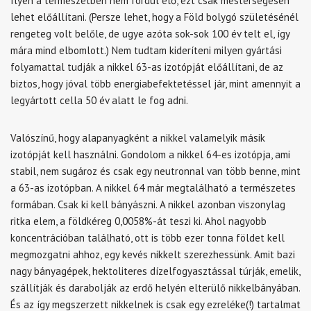
Ilyen a természetben nem fordul elő, ezt csak mesterségesen
lehet előállítani. (Persze lehet, hogy a Föld bolygó születésénél
rengeteg volt belőle, de ugye azóta sok-sok 100 év telt el, így
mára mind elbomlott.) Nem tudtam kideríteni milyen gyártási
folyamattal tudják a nikkel 63-as izotópját előállítani, de az
biztos, hogy jóval több energiabefektetéssel jár, mint amennyit a
legyártott cella 50 év alatt le fog adni.
Valószínű, hogy alapanyagként a nikkel valamelyik másik
izotópját kell használni. Gondolom a nikkel 64-es izotópja, ami
stabil, nem sugároz és csak egy neutronnal van több benne, mint
a 63-as izotópban. A nikkel 64 már megtalálható a természetes
formában. Csak ki kell bányászni. A nikkel azonban viszonylag
ritka elem, a földkéreg 0,0058%-át teszi ki. Ahol nagyobb
koncentrációban található, ott is több ezer tonna földet kell
megmozgatni ahhoz, egy kevés nikkelt szerezhessünk. Amit bazi
nagy bányagépek, hektoliteres dízelfogyasztással túrják, emelik,
szállítják és darabolják az erdő helyén elterülő nikkelbányában.
És az így megszerzett nikkelnek is csak egy ezreléke(!) tartalmat