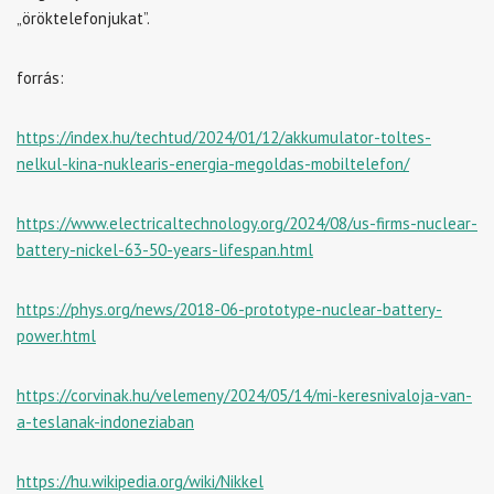
„öröktelefonjukat”.
forrás:
https://index.hu/techtud/2024/01/12/akkumulator-toltes-
nelkul-kina-nuklearis-energia-megoldas-mobiltelefon/
https://www.electricaltechnology.org/2024/08/us-firms-nuclear-
battery-nickel-63-50-years-lifespan.html
https://phys.org/news/2018-06-prototype-nuclear-battery-
power.html
https://corvinak.hu/velemeny/2024/05/14/mi-keresnivaloja-van-
a-teslanak-indoneziaban
https://hu.wikipedia.org/wiki/Nikkel