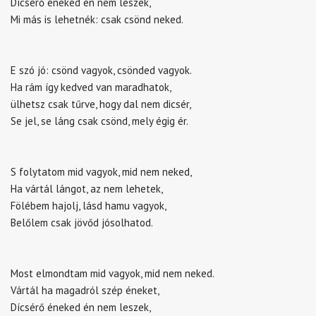
Dícsérő éneked én nem leszek,
Mi más is lehetnék: csak csönd neked.
E szó jó: csönd vagyok, csönded vagyok.
Ha rám így kedved van maradhatok,
ülhetsz csak tűrve, hogy dal nem dicsér,
Se jel, se láng csak csönd, mely égig ér.
S folytatom mid vagyok, mid nem neked,
Ha vártál lángot, az nem lehetek,
Fölébem hajolj, lásd hamu vagyok,
Belőlem csak jövőd jósolhatod.
Most elmondtam mid vagyok, mid nem neked.
Vártál ha magadról szép éneket,
Dícsérő éneked én nem leszek,