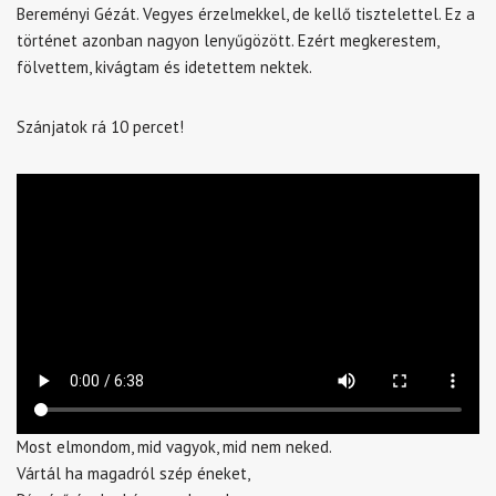
Bereményi Gézát. Vegyes érzelmekkel, de kellő tisztelettel. Ez a
történet azonban nagyon lenyűgözött. Ezért megkerestem,
fölvettem, kivágtam és idetettem nektek.
Szánjatok rá 10 percet!
Most elmondom, mid vagyok, mid nem neked.
Vártál ha magadról szép éneket,