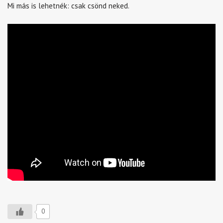
Mi más is lehetnék: csak csönd neked.
0