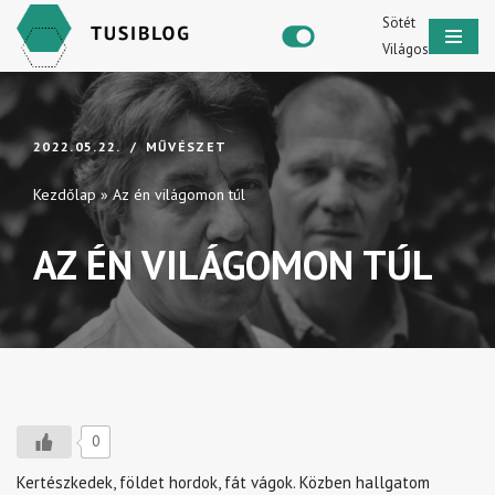
Sötét
Világos
Skip
to
content
2022.05.22.
MŰVÉSZET
Kezdőlap
»
Az én világomon túl
AZ ÉN VILÁGOMON TÚL
0
Kertészkedek, földet hordok, fát vágok. Közben hallgatom