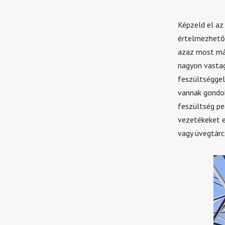
Képzeld el az
értelmezhető.
azaz most már
nagyon vastag
feszültséggel
vannak gondok
feszültség pe
vezetékeket ez
vagy üvegtárc