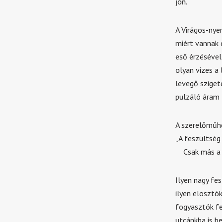
jön.
A Virágos-nye
miért vannak 
eső érzésével 
olyan vizes a 
levegő szigete
pulzáló áram 
A szerelőműhe
„A feszültség 
Csak más a 
Ilyen nagy fe
ilyen elosztó
fogyasztók fe
utcánkba is b