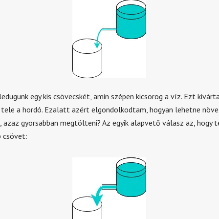
edugunk egy kis csövecskét, amin szépen kicsorog a víz. Ezt kivárt
t tele a hordó. Ezalatt azért elgondolkodtam, hogyan lehetne növel
, azaz gyorsabban megtölteni? Az egyik alapvető válasz az, hogy t
 csövet: