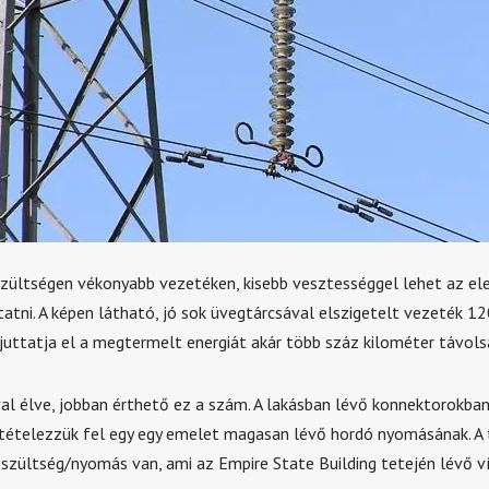
zültségen vékonyabb vezetéken, kisebb vesztességgel lehet az e
ttatni. A képen látható, jó sok üvegtárcsával elszigetelt vezeték 1
juttatja el a megtermelt energiát akár több száz kilométer távols
val élve, jobban érthető ez a szám. A lakásban lévő konnektorokba
tételezzük fel egy egy emelet magasan lévő hordó nyomásának. A
eszültség/nyomás van, ami az Empire State Building tetején lévő 