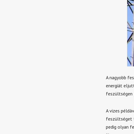
A nagyobb fes
energiát elju
feszültségen 
A vizes példá
feszültséget 
pedig olyan f