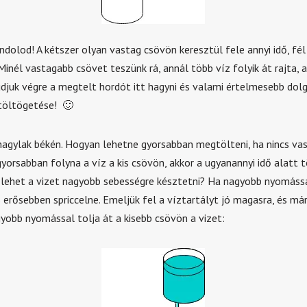
ondolod! A kétszer olyan vastag csövön keresztül fele annyi idő, fél 
inél vastagabb csövet teszünk rá, annál több víz folyik át rajta, 
djuk végre a megtelt hordót itt hagyni és valami értelmesebb dolgo
töltögetése! 🙂
gylak békén. Hogyan lehetne gyorsabban megtölteni, ha nincs va
yorsabban folyna a víz a kis csövön, akkor a ugyanannyi idő alatt t
y lehet a vizet nagyobb sebességre késztetni? Ha nagyobb nyomássa
s erősebben spriccelne. Emeljük fel a víztartályt jó magasra, és má
yobb nyomással tolja át a kisebb csövön a vizet: