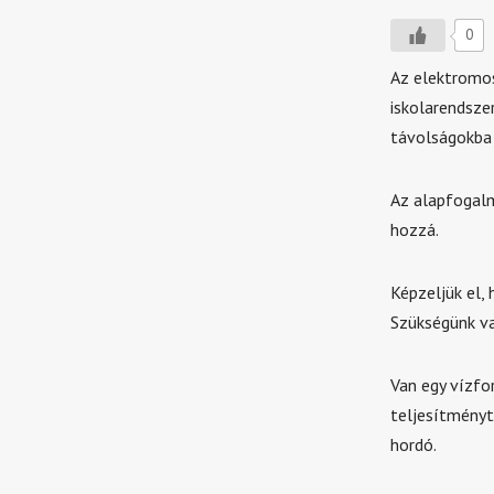
0
Az elektromos
iskolarendsze
távolságokba 
Az alapfogalm
hozzá.
Képzeljük el,
Szükségünk va
Van egy vízfor
teljesítményt
hordó.