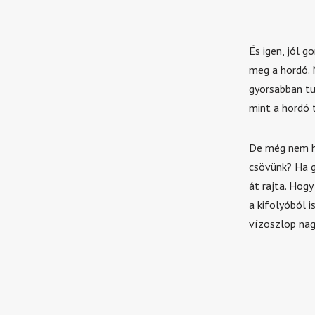
És igen, jól g
meg a hordó. M
gyorsabban tu
mint a hordó 
De még nem ha
csövünk? Ha g
át rajta. Hog
a kifolyóból i
vízoszlop nag