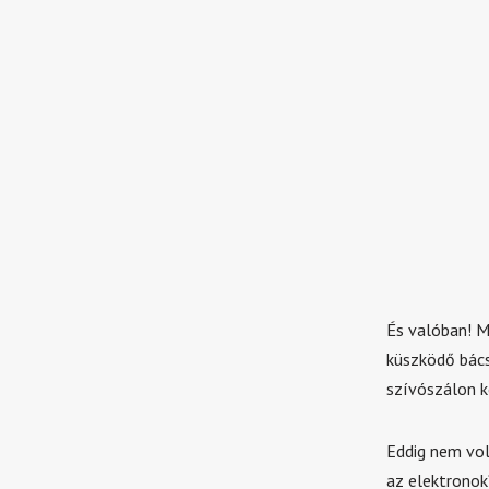
És valóban! M
küszködő bács
szívószálon k
Eddig nem volt
az elektronok