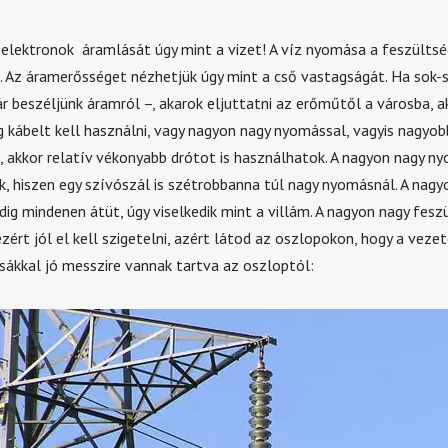
 elektronok áramlását úgy mint a vizet! A víz nyomása a feszültsé
 Az áramerősséget nézhetjük úgy mint a cső vastagságát. Ha sok-
 beszéljünk áramról –, akarok eljuttatni az erőműtől a városba, a
 kábelt kell használni, vagy nagyon nagy nyomással, vagyis nagyob
, akkor relatív vékonyabb drótot is használhatok. A nagyon nagy n
, hiszen egy szívószál is szétrobbanna túl nagy nyomásnál. A nagy
dig mindenen átüt, úgy viselkedik mint a villám. A nagyon nagy fesz
ért jól el kell szigetelni, azért látod az oszlopokon, hogy a veze
sákkal jó messzire vannak tartva az oszloptól: