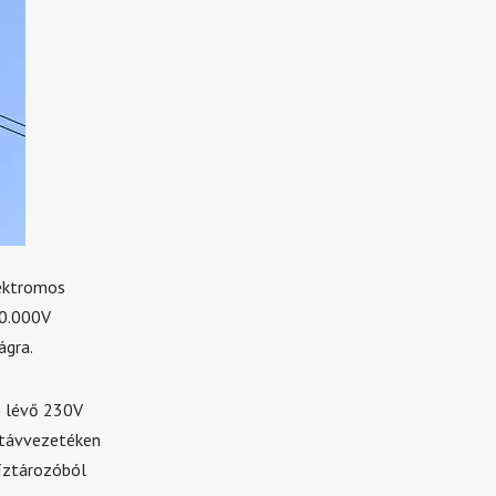
lektromos
20.000V
ágra.
n lévő 230V
 távvezetéken
víztározóból