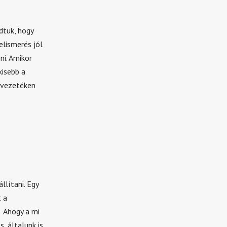
dtuk, hogy
elismerés jól
ni. Amikor
kisebb a
a vezetéken
llítani. Egy
 a
) Ahogy a mi
, általunk is