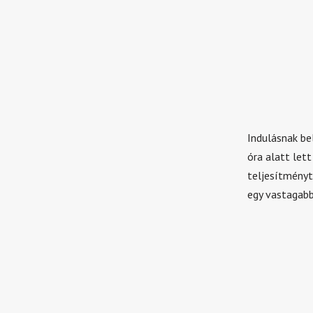
Indulásnak bel
óra alatt let
teljesítményt
egy vastagabb