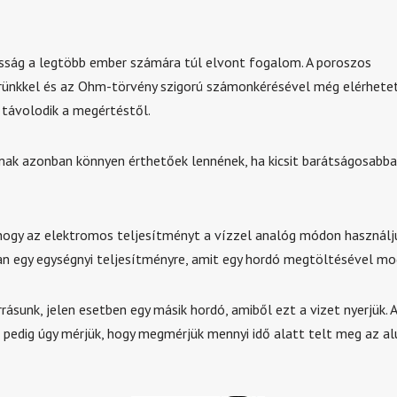
ság a legtöbb ember számára túl elvont fogalom. A poroszos
rünkkel és az Ohm-törvény szigorú számonkérésével még elérhet
távolodik a megértéstől.
ak azonban könnyen érthetőek lennének, ha kicsit barátságosabba
 hogy az elektromos teljesítményt a vízzel analóg módon használju
n egy egységnyi teljesítményre, amit egy hordó megtöltésével mo
rásunk, jelen esetben egy másik hordó, amiből ezt a vizet nyerjük. A
 pedig úgy mérjük, hogy megmérjük mennyi idő alatt telt meg az alu