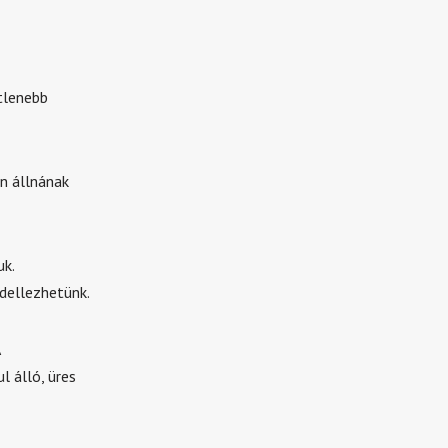
etlenebb
n állnának
k.
dellezhetünk.
l álló, üres