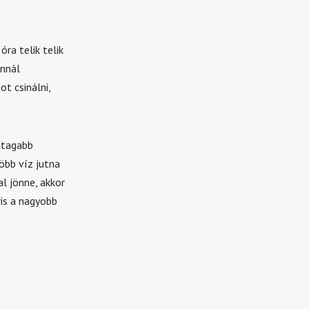
óra telik telik
annál
t csinálni,
stagabb
öbb víz jutna
l jönne, akkor
ris a nagyobb