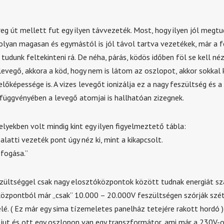
reg út mellett fut egy ilyen távvezeték. Most, hogy ilyen jól megtu
olyan magasan és egymástól is jól távol tartva vezetékek, már a f
tudunk feltekinteni rá. De néha, párás, ködös időben föl se kell néz
levegő, akkora a köd, hogy nem is látom az oszlopot, akkor sokkal 
lőképessége is. A vizes levegőt ionizálja ez a nagy feszültség és 
függvényében a levegő atomjai is hallhatóan zizegnek.
lyekben volt mindig kint egy ilyen figyelmeztető tábla:
alatti vezeték pont úgy néz ki, mint a kikapcsolt.
fogása.”
szültséggel csak nagy elosztóközpontok között tudnak energiát szá
központból már „csak” 10.000 – 20.000V feszültségen szórják szét
lé. ( Ez már egy sima tízemeletes panelház tetejére rakott hordó 
ejut és ott egy oszlopon van egy transzformátor, ami már a 230V-os