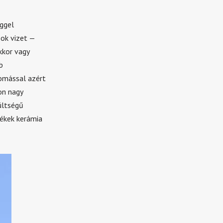
ggel
sok vizet —
kkor vagy
b
yomással azért
on nagy
ültségű
tékek kerámia