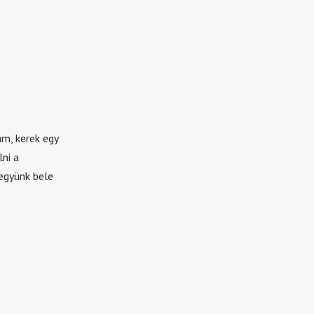
am, kerek egy
ni a
együnk bele