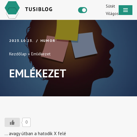
Sötét
Világos
Skip
to
content
2023.10.23.
HUMOR
Kezdőlap
»
Emlékezet
EMLÉKEZET
0
… avagy útban a hatodik X felé