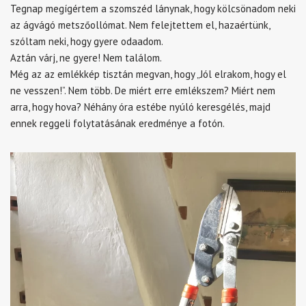
Tegnap megígértem a szomszéd lánynak, hogy kölcsönadom neki
az ágvágó metszőollómat. Nem felejtettem el, hazaértünk,
szóltam neki, hogy gyere odaadom.
Aztán várj, ne gyere! Nem találom.
Még az az emlékkép tisztán megvan, hogy „Jól elrakom, hogy el
ne vesszen!”. Nem több. De miért erre emlékszem? Miért nem
arra, hogy hova? Néhány óra estébe nyúló keresgélés, majd
ennek reggeli folytatásának eredménye a fotón.