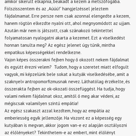
amikor sikerült elkapnia, beakadt a kezem a metszőfogába.
Fölszisszentem és az „Aúúú!” hangjelzéssel jeleztem
fájdalmamat. Erre persze nem csak azonnal elengedte a kezem,
hanem rögtön elkezdte nyalni ott, ahol megnyomódott az ujjam.
Azután már nem is játszott, csak szánakozó tekintettel
folyamatosan nyalogatni akarta a kezemet. Ezt a viselkedést
honnan tanulta meg? Az egész jelenet úgy tűnik, mintha
empatikus képességekkel rendelkezne.
Vajon képes összerakni fejben hogy ő okozott nekem fájdalmat
és együtt érezni velem? Tudom, hogy a szeretet miatt elfogult
vagyok, mi képzelünk bele sokat a kutyák viselkedésébe, amit a
szaknyelv antropomorfizmusnak nevez. Láthatólag érzékelte, és
összerakta fejben az ok-okozati összefüggést. Ha tudja, hogy
valami nekem fájdalmat okoz, amitől ő meg akar védeni, az
mégiscsak valamilyen szintű empátia!
Az egész szakaszt azzal kezdtem, hogy az empátia az
emberiesség egyik jellemzője. Ha viszont ez a képesség egy
kutyában is megvan, akkor jogom van-e ez alapján osztályozni
az élőlényeket? Tekinthetem-e az embert, mint élőlényt