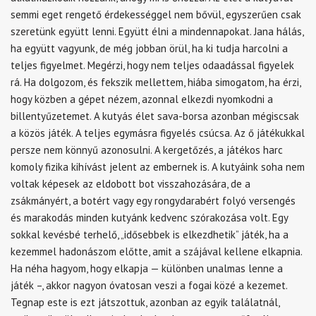
semmi eget rengető érdekességgel nem bővül, egyszerűen csak
szeretünk együtt lenni. Együtt élni a mindennapokat. Jana hálás,
ha együtt vagyunk, de még jobban örül, ha ki tudja harcolni a
teljes figyelmet. Megérzi, hogy nem teljes odaadással figyelek
rá. Ha dolgozom, és fekszik mellettem, hiába simogatom, ha érzi,
hogy közben a gépet nézem, azonnal elkezdi nyomkodni a
billentyűzetemet. A kutyás élet sava-borsa azonban mégiscsak
a közös játék. A teljes egymásra figyelés csúcsa. Az ő játékukkal
persze nem könnyű azonosulni. A kergetőzés, a játékos harc
komoly fizika kihívást jelent az embernek is. A kutyáink soha nem
voltak képesek az eldobott bot visszahozására, de a
zsákmányért, a botért vagy egy rongydarabért folyó versengés
és marakodás minden kutyánk kedvenc szórakozása volt. Egy
sokkal kevésbé terhelő, „idősebbek is elkezdhetik” játék, ha a
kezemmel hadonászom előtte, amit a szájával kellene elkapnia.
Ha néha hagyom, hogy elkapja — különben unalmas lenne a
játék –, akkor nagyon óvatosan veszi a fogai közé a kezemet.
Tegnap este is ezt játszottuk, azonban az egyik találatnál,