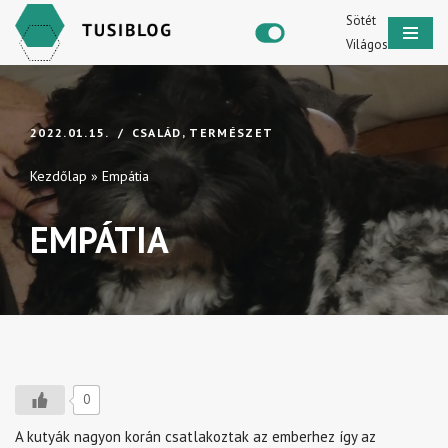
Sötét
Világos
Skip
to
content
2022.01.15.
CSALÁD
,
TERMÉSZET
Kezdőlap
»
Empátia
EMPÁTIA
0
A kutyák nagyon korán csatlakoztak az emberhez így az