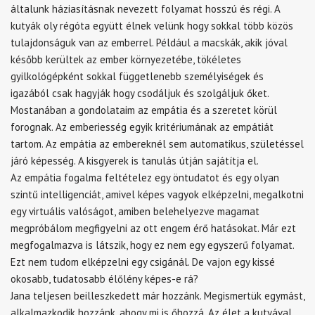
általunk háziasításnak nevezett folyamat hosszú és régi. A
kutyák oly régóta együtt élnek velünk hogy sokkal több közös
tulajdonságuk van az emberrel. Például a macskák, akik jóval
később kerültek az ember környezetébe, tökéletes
gyilkológépként sokkal függetlenebb személyiségek és
igazából csak hagyják hogy csodáljuk és szolgáljuk őket.
Mostanában a gondolataim az empátia és a szeretet körül
forognak. Az emberiesség egyik kritériumának az empátiát
tartom. Az empátia az embereknél sem automatikus, születéssel
járó képesség. A kisgyerek is tanulás útján sajátítja el.
Az empátia fogalma feltételez egy öntudatot és egy olyan
szintű intelligenciát, amivel képes vagyok elképzelni, megalkotni
egy virtuális valóságot, amiben belehelyezve magamat
megpróbálom megfigyelni az ott engem érő hatásokat. Már ezt
megfogalmazva is látszik, hogy ez nem egy egyszerű folyamat.
Ezt nem tudom elképzelni egy csigánál. De vajon egy kissé
okosabb, tudatosabb élőlény képes-e rá?
Jana teljesen beilleszkedett már hozzánk. Megismertük egymást,
alkalmazkodik hozzánk, ahogy mi is őhozzá. Az élet a kutyával