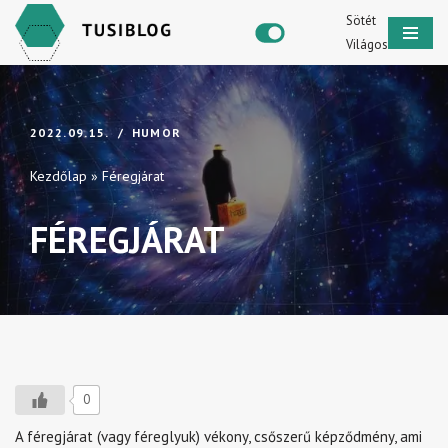
Sötét
Világos
Skip
to
content
2022.09.15.
HUMOR
Kezdőlap
»
Féregjárat
FÉREGJÁRAT
0
A féregjárat (vagy féreglyuk) vékony, csőszerű képződmény, ami