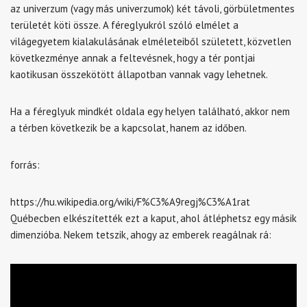
az univerzum (vagy más univerzumok) két távoli, görbületmentes
területét köti össze. A féreglyukról szóló elmélet a
világegyetem kialakulásának elméleteiből született, közvetlen
következménye annak a feltevésnek, hogy a tér pontjai
kaotikusan összekötött állapotban vannak vagy lehetnek.
Ha a féreglyuk mindkét oldala egy helyen található, akkor nem
a térben következik be a kapcsolat, hanem az időben.
forrás:
https://hu.wikipedia.org/wiki/F%C3%A9regj%C3%A1rat
Québecben elkészítették ezt a kaput, ahol átléphetsz egy másik
dimenzióba. Nekem tetszik, ahogy az emberek reagálnak rá: