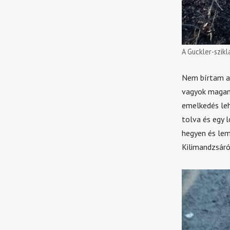
A Guckler-szikl
Nem bírtam a 
vagyok magamr
emelkedés leh
tolva és egy 
hegyen és lem
Kilimandzsáró