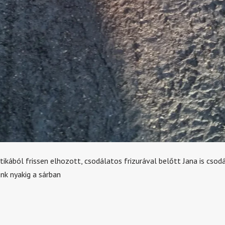
ikából frissen elhozott, csodálatos frizurával belőtt Jana is csod
nk nyakig a sárban