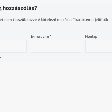
, hozzászólás?
et nem tesszük közzé.
A kötelező mezőket
*
karakterrel jelöltük
E-mail cím
*
Honlap
*