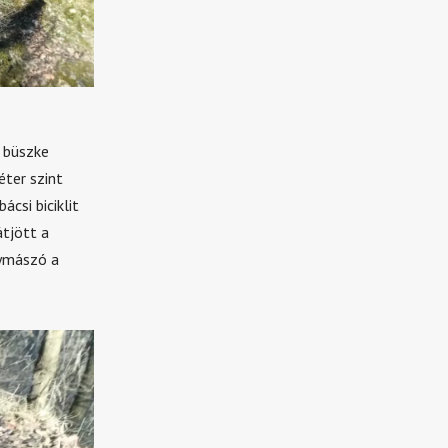
 büszke
ter szint
csi biciklit
átjött a
gymászó a