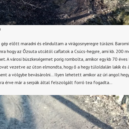
a
gép előtt maradni és elindultam a virágosnyeregre túrázni. Baromi
a hogy az Őzsuta utcától caflatok a Csúcs-hegyre, ami kb. 200 mé
et. A városi büszkeségemet porig rombolta, amikor egy kb 70 éves bá
lovat vezetve az úton elmondta, hogy ő a hegy túloldalán lakik és 
ent a völgybe bevásárolni… Ilyen lehetett amikor az úri angol he
ra érve már a serpák által felszolgált forró tea fogadta…