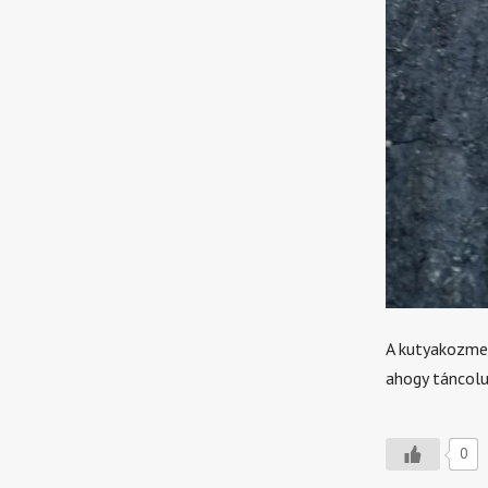
A kutyakozmet
ahogy táncolu
0