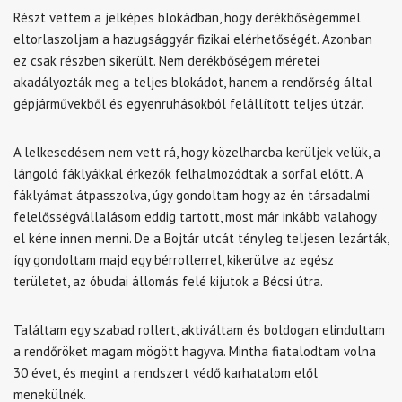
Részt vettem a jelképes blokádban, hogy derékbőségemmel
eltorlaszoljam a hazugsággyár fizikai elérhetőségét. Azonban
ez csak részben sikerült. Nem derékbőségem méretei
akadályozták meg a teljes blokádot, hanem a rendőrség által
gépjárművekből és egyenruhásokból felállított teljes útzár.
A lelkesedésem nem vett rá, hogy közelharcba kerüljek velük, a
lángoló fáklyákkal érkezők felhalmozódtak a sorfal előtt. A
fáklyámat átpasszolva, úgy gondoltam hogy az én társadalmi
felelősségvállalásom eddig tartott, most már inkább valahogy
el kéne innen menni. De a Bojtár utcát tényleg teljesen lezárták,
így gondoltam majd egy bérrollerrel, kikerülve az egész
területet, az óbudai állomás felé kijutok a Bécsi útra.
Találtam egy szabad rollert, aktiváltam és boldogan elindultam
a rendőröket magam mögött hagyva. Mintha fiatalodtam volna
30 évet, és megint a rendszert védő karhatalom elől
menekülnék.