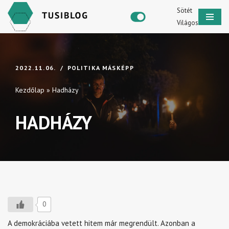
Sötét
Világos
Skip
to
content
2022.11.06.
POLITIKA MÁSKÉPP
Kezdőlap
»
Hadházy
HADHÁZY
0
A demokráciába vetett hitem már megrendült. Azonban a