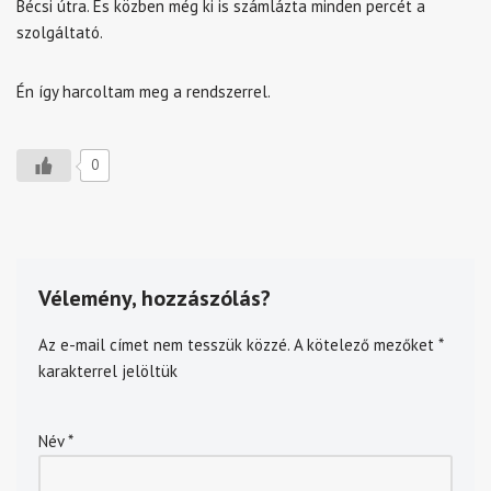
Bécsi útra. És közben még ki is számlázta minden percét a
szolgáltató.
Én így harcoltam meg a rendszerrel.
0
Vélemény, hozzászólás?
Az e-mail címet nem tesszük közzé.
A kötelező mezőket
*
karakterrel jelöltük
Név
*