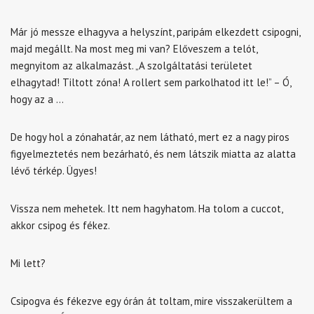
Már jó messze elhagyva a helyszínt, paripám elkezdett csipogni,
majd megállt. Na most meg mi van? Előveszem a telót,
megnyitom az alkalmazást. „A szolgáltatási területet
elhagytad! Tiltott zóna! A rollert sem parkolhatod itt le!” – Ó,
hogy az a …
De hogy hol a zónahatár, az nem látható, mert ez a nagy piros
figyelmeztetés nem bezárható, és nem látszik miatta az alatta
lévő térkép. Ügyes!
Vissza nem mehetek. Itt nem hagyhatom. Ha tolom a cuccot,
akkor csipog és fékez.
Mi lett?
Csipogva és fékezve egy órán át toltam, mire visszakerültem a