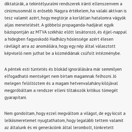
diktatúrák, a tekintélyuralmi rendszerek iránti ellenszenvem a
cinizmusomnál is erősebb. Nagyra értékelem, ha valaki aktívan is
tesz valamit azért, hogy megtörje a korlátlan hatalomra vágyók
aljas menetelését. A göbbelsi propaganda-hadjárat egyik
bázispontján az MTVA székház előtt lesátorozó, és éjjel-nappal
a hidegben fagyoskodó Hadházy hősiessége azért élesen
rávilágít arra az anomáliára, hogy egy nép által választott
képviselő nem juthat be a közmédiának csúfolt intézménybe.
A péntek esti tüntetés és blokád ignorálására már semmilyen
elfogadható mentséget nem bírtam magamnak felhozni. Jó
melegen felöltöztem és a magam hetvenvalahány kilójával
megpróbáltam a rendszer elleni tiltakozók kritikus tömegét
gyarapítani.
Nem gondoltam, hogy ezzel megváltom a világot, de egy kicsit a
lelkiismeretemet nyugtathatom, hogy legalább tettem valamit
az általunk és mi generációnk által lerombolt, tönkretett