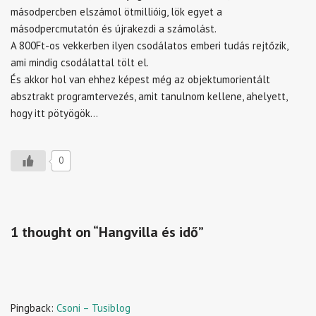
másodpercben elszámol ötmillióig, lök egyet a
másodpercmutatón és újrakezdi a számolást.
A 800Ft-os vekkerben ilyen csodálatos emberi tudás rejtőzik,
ami mindig csodálattal tölt el.
És akkor hol van ehhez képest még az objektumorientált
absztrakt programtervezés, amit tanulnom kellene, ahelyett,
hogy itt pötyögök…
0
1 thought on “Hangvilla és idő”
Pingback:
Csoni – Tusiblog