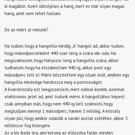
ki magából. Azért idézőjeles a hang, mert ez már olyan magas
hang, amit nem lehet hallani.
De az miért jó nekünk?
Ha tudom, hogy a hangvilla mindig „A” hangot ad, akkor tudom,
hogy másodpercenként 440-szer leng a szára ide-oda. Ha
megszámolom, hogy hányszor leng a hangvilla szára, akkor
tudhatom, hogy ha elszámoltam 440-ig, akkor pont egy
másodperc telt el. Máris készítettem egy olyan órát, amiben egy
hangvilla minősége határozza meg a pontosságot.
A kvarckristály ezt leegyszerűsíti, mert sokkal kisebb, azonnal
elektromos jelet ad, amit tudunk mérni. A hangvillához képest
csak annyiban más, hogy nem 440-ig kell számolni, hogy
megtudjam mennyi 1 másodperc, hanem 5 millióig. A kristály
olyan pici, hogy amikor odaütik a tanári asztal széléhez, akkor 5
milliószor fog kilengeni.
Az a kis ikeás óra, ami ketyeg az előszoba falán, minden