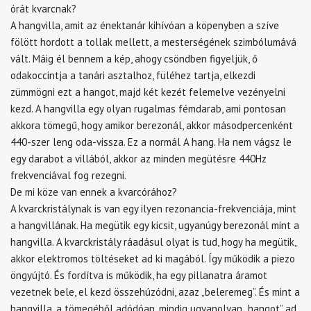
órát kvarcnak?
A hangvilla, amit az énektanár kihívóan a köpenyben a szíve
fölött hordott a tollak mellett, a mesterségének szimbólumává
vált. Máig él bennem a kép, ahogy csöndben figyeljük, ő
odakoccintja a tanári asztalhoz, füléhez tartja, elkezdi
zümmögni ezt a hangot, majd két kezét felemelve vezényelni
kezd. A hangvilla egy olyan rugalmas fémdarab, ami pontosan
akkora tömegű, hogy amikor berezonál, akkor másodpercenként
440-szer leng oda-vissza. Ez a normál A hang. Ha nem vágsz le
egy darabot a villából, akkor az minden megütésre 440Hz
frekvenciával fog rezegni.
De mi köze van ennek a kvarcórához?
A kvarckristálynak is van egy ilyen rezonancia-frekvenciája, mint
a hangvillának. Ha megütik egy kicsit, ugyanúgy berezonál mint a
hangvilla. A kvarckristály ráadásul olyat is tud, hogy ha megütik,
akkor elektromos töltéseket ad ki magából. Így működik a piezo
öngyújtó. És fordítva is működik, ha egy pillanatra áramot
vezetnek bele, el kezd összehúzódni, azaz „beleremeg”. És mint a
hangvilla, a tömegéből adódóan, mindig ugyanolyan „hangot” ad