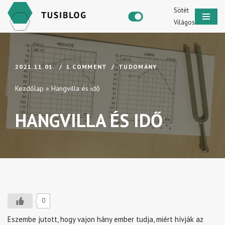
Sötét
Világos
Skip
to
content
2021.11.01.
1 COMMENT
TUDOMÁNY
Kezdőlap
»
Hangvilla és idő
HANGVILLA ÉS IDŐ
0
Eszembe jutott, hogy vajon hány ember tudja, miért hívják az