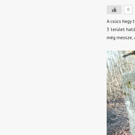
0
A csúcs hegy 
3 terület hat
még messze, a