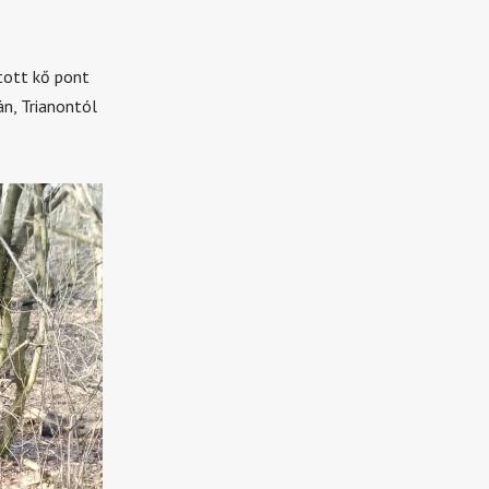
tott kő pont
n, Trianontól