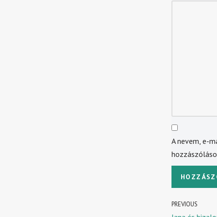
A nevem, e-m
hozzászólás
PREVIOUS