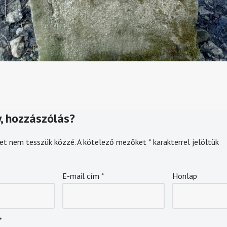
, hozzászólás?
et nem tesszük közzé.
A kötelező mezőket
*
karakterrel jelöltük
E-mail cím
*
Honlap
*