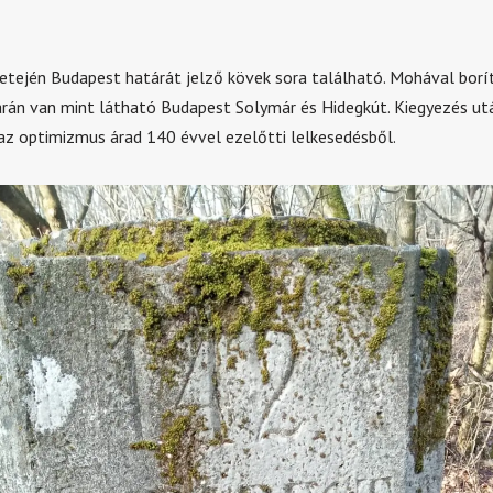
tetején Budapest határát jelző kövek sora található. Mohával borí
árán van mint látható Budapest Solymár és Hidegkút. Kiegyezés utá
z optimizmus árad 140 évvel ezelőtti lelkesedésből.