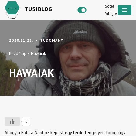
Sötét
Világos
Skip
to
content
2020.11.23.
TUDOMÁNY
Kezdőlap
»
Hawaiak
HAWAIAK
0
Ahogy a Föld a Naphoz képest egy ferde tengelyen forog, úgy