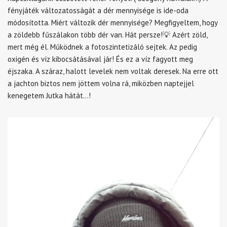
fényjáték változatosságát a dér mennyisége is ide-oda
módosította. Miért változik dér mennyisége? Megfigyeltem, hogy
a zöldebb fűszálakon több dér van. Hát persze!💡 Azért zöld,
mert még él. Működnek a fotoszintetizáló sejtek. Az pedig
oxigén és víz kibocsátásával jár! És ez a víz fagyott meg
éjszaka. A száraz, halott levelek nem voltak deresek. Na erre ott
a jachton biztos nem jöttem volna rá, miközben naptejjel
kenegetem Jutka hátát…!