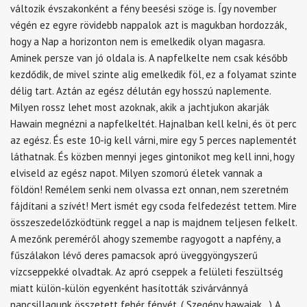
változik évszakonként a fény beesési szöge is. Így november
végén ez egyre rövidebb nappalok azt is magukban hordozzák,
hogy a Nap a horizonton nem is emelkedik olyan magasra.
Aminek persze van jó oldala is. A napfelkelte nem csak később
kezdődik, de mivel szinte alig emelkedik föl, ez a folyamat szinte
délig tart. Aztán az egész délután egy hosszú naplemente.
Milyen rossz lehet most azoknak, akik a jachtjukon akarják
Hawain megnézni a napfelkeltét. Hajnalban kell kelni, és öt perc
az egész. És este 10-ig kell várni, mire egy 5 perces naplementét
láthatnak. És közben mennyi jeges gintonikot meg kell inni, hogy
elviseld az egész napot. Milyen szomorú életek vannak a
földön! Remélem senki nem olvassa ezt onnan, nem szeretném
fájdítani a szívét! Mert ismét egy csoda felfedezést tettem. Mire
összeszedelőzködtünk reggel a nap is majdnem teljesen felkelt.
A mezőnk pereméről ahogy szemembe ragyogott a napfény, a
fűszálakon lévő deres pamacsok apró üveggyöngyszerű
vízcseppekké olvadtak. Az apró cseppek a felületi feszültség
miatt külön-külön egyenként hasították szivárvánnyá
napcsillagunk összetett fehér fényét. ( Szegény hawaiak…) A