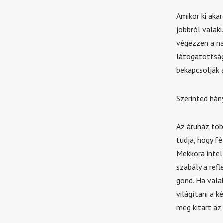
Amikor ki akar
jobbról valaki
végezzen a na
látogatottság
bekapcsolják a
Szerinted hán
Az áruház töb
tudja, hogy f
Mekkora intel
szabály a refl
gond. Ha valak
világítani a 
még kitart az