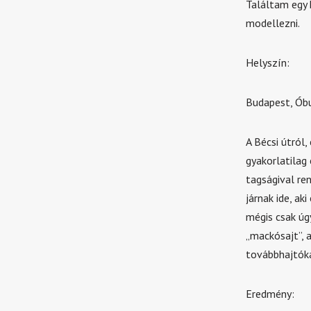
Találtam egy 
modellezni.
Helyszín:
Budapest, Óbu
A Bécsi útról
gyakorlatilag
tagságival re
járnak ide, ak
mégis csak úg
„mackósajt”, 
továbbhajtóka
Eredmény: