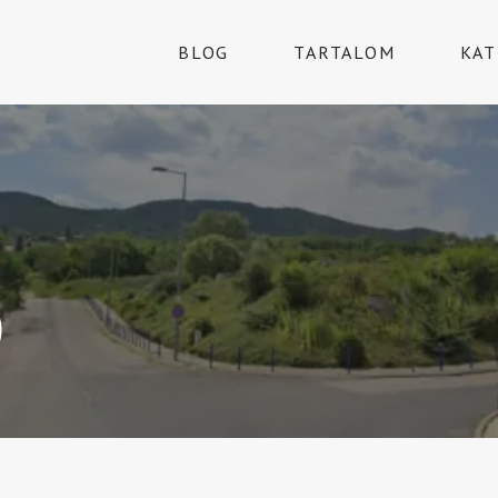
BLOG
TARTALOM
KAT
Ő