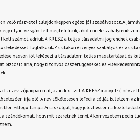
en való részvétel tulajdonképpen egész jól szabályozott. A jármű
 egy olyan vizsgán kell megfelelniük, ahol ennek szabályrendszern
l kell számot adniuk. A KRESZ a teljes társadalmi jogrendnek csak 
 közlekedéssel foglalkozik. Az utakon érvényes szabályok és az ut
kedése nagyon jól leképezi a társadalom teljes magatartását és kul
at biztosít arra, hogy bizonyos összefüggéseket és viselkedésmint
ek.
rt a vesszőparipámmal, az index-szel. A KRESZ irányjelző névvel hi
telezően írja elő. A név tökéletesen lefedi a célját is. Jelzem az i
metlen villogó lámpa. Arra szolgál, hogy jelezhessem a közlekedés
 a szándékomat, hogy mit szeretnék tenni. A környezetem pedig tud 
ezném.