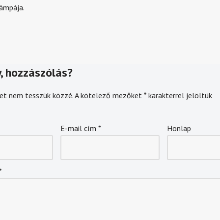
ámpája.
, hozzászólás?
et nem tesszük közzé.
A kötelező mezőket
*
karakterrel jelöltük
E-mail cím
*
Honlap
*