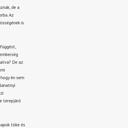
znak, de a
orba. Az
össégének is
efüggést,
s emberség
tatva? De az
lmi
t hogy én sem
lanatnyi
zi
e terepjáró
 papok töke és