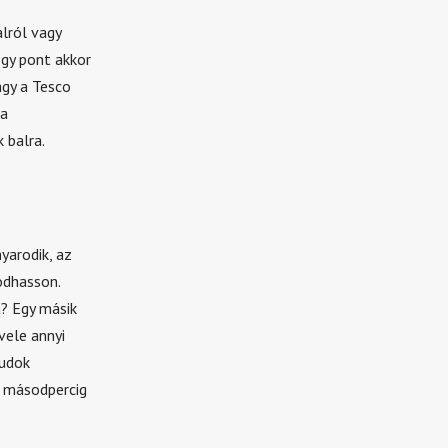
alról vagy
ogy pont akkor
agy a Tesco
ha
 balra.
yarodik, az
odhasson.
? Egy másik
vele annyi
tudok
t másodpercig