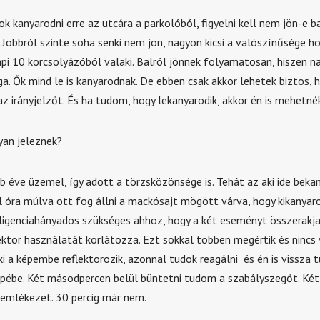
ok kanyarodni erre az utcára a parkolóból, figyelni kell nem jön-e b
. Jobbról szinte soha senki nem jön, nagyon kicsi a valószínűsége h
pi 10 korcsolyázóból valaki. Balról jönnek folyamatosan, hiszen n
a. Ők mind le is kanyarodnak. De ebben csak akkor lehetek biztos, 
z irányjelzőt. És ha tudom, hogy lekanyarodik, akkor én is mehetnék
yan jeleznek?
b éve üzemel, így adott a törzsközönsége is. Tehát az aki ide bekan
él óra múlva ott fog állni a mackósajt mögött várva, hogy kikanyar
ligenciahányados szükséges ahhoz, hogy a két eseményt összerakja
ektor használatát korlátozza. Ezt sokkal többen megértik és nincs 
i a képembe reflektorozik, azonnal tudok reagálni és én is vissza 
képébe. Két másodpercen belül büntetni tudom a szabályszegőt. Ké
 emlékezet. 30 percig már nem.