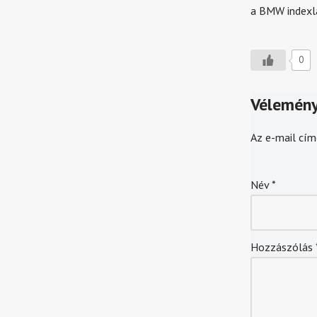
a BMW indexl
0
Vélemény
Az e-mail cím
Név
*
Hozzászólás