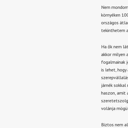
Nem mondom, h
környéken 100
országos átla
tekinthetem a
Ha ők nem lát
akkor milyen a
fogalmainak j
is lehet, hog
szerepvállalá
járnék sokkal
haszon, amit 
szeretetszolg
volánja mögül
Biztos nem ala