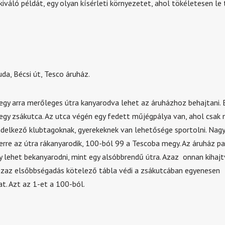
kiváló példát, egy olyan kísérleti környezetet, ahol tökéletesen l
da, Bécsi út, Tesco áruház.
, egy arra merőleges útra kanyarodva lehet az áruházhoz behajtani. 
 egy zsákutca. Az utca végén egy fedett műjégpálya van, ahol csak
ndelkező klubtagoknak, gyerekeknek van lehetősége sportolni. Nag
i erre az útra rákanyarodik, 100-ból 99 a Tescoba megy. Az áruház p
y lehet bekanyarodni, mint egy alsóbbrendű útra. Azaz onnan kihajt
azaz elsőbbségadás kötelező tábla védi a zsákutcában egyenesen
t. Azt az 1-et a 100-ból.