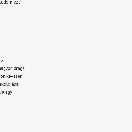
e tudom ezt
Ez
 nagyon drága
yon kevesen
arkolójába
va egy