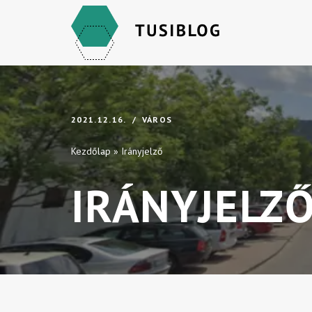
Skip
to
content
2021.12.16.
VÁROS
Kezdőlap
»
Irányjelző
IRÁNYJELZ