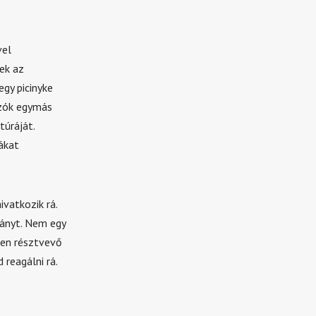
vel
ek az
egy picinyke
azók egymás
túráját.
ákat
vatkozik rá.
rányt. Nem egy
ben résztvevő
reagálni rá.