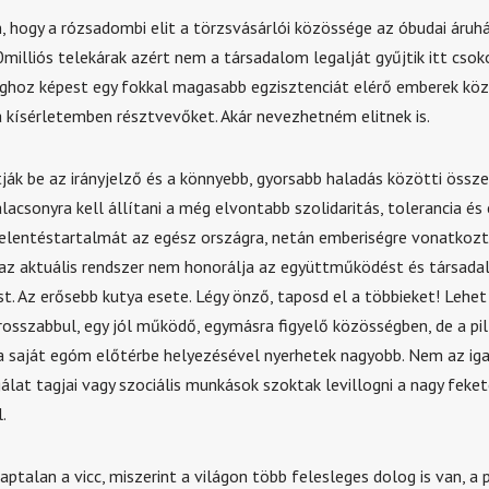
ogy a rózsadombi elit a törzsvásárlói közössége az óbudai áruhá
milliós telekárak azért nem a társadalom legalját gyűjtik itt csok
ghoz képest egy fokkal magasabb egzisztenciát elérő emberek köz
 kísérletemben résztvevőket. Akár nevezhetném elitnek is.
ják be az irányjelző és a könnyebb, gyorsabb haladás közötti össz
lacsonyra kell állítani a még elvontabb szolidaritás, tolerancia é
elentéstartalmát az egész országra, netán emberiségre vonatkoz
y az aktuális rendszer nem honorálja az együttműködést és társada
st. Az erősebb kutya esete. Légy önző, taposd el a többieket! Lehe
 rosszabbul, egy jól működő, egymásra figyelő közösségben, de a pil
a saját egóm előtérbe helyezésével nyerhetek nagyobb. Nem az iga
álat tagjai vagy szociális munkások szoktak levillogni a nagy feket
.
ptalan a vicc, miszerint a világon több felesleges dolog is van, a