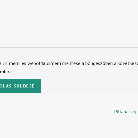
ail címem, és weboldalcímem mentése a böngészőben a következ
omhoz.
Pillanatké