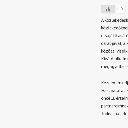
0
A közlekedésb
közlekedőknek
elsajátításáró
darabjával, a
közötti visel
Kiváló alkalm
megfigyelhess
Kezdem mindjá
Használatát kö
öncélú, értel
partnereimnek
Tudna, ha jel