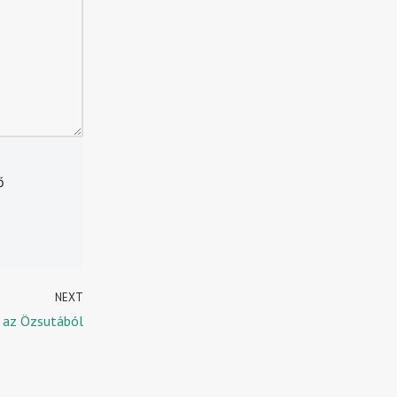
ő
NEXT
p az Özsutából