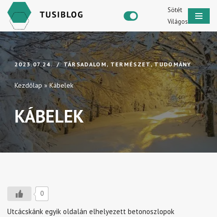
Sötét
Világos
Skip
to
content
2023.07.24.
TÁRSADALOM
,
TERMÉSZET
,
TUDOMÁNY
Kezdőlap
»
Kábelek
KÁBELEK
0
Utcácskánk egyik oldalán elhelyezett betonoszlopok