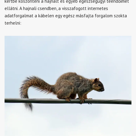
kertbe köszönteni a hajnalt és egyéb egészségügyi teendőimet
ellátni. A hajnali csendben, a visszafogott internetes
adatforgalmat a kábelen egy egész másfajta forgalom szokta
terhelni: