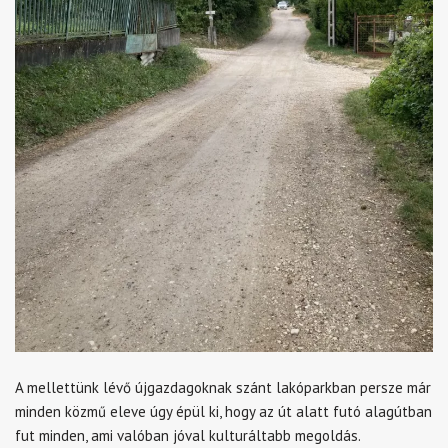
A mellettünk lévő újgazdagoknak szánt lakóparkban persze már
minden közmű eleve úgy épül ki, hogy az út alatt futó alagútban
fut minden, ami valóban jóval kulturáltabb megoldás.