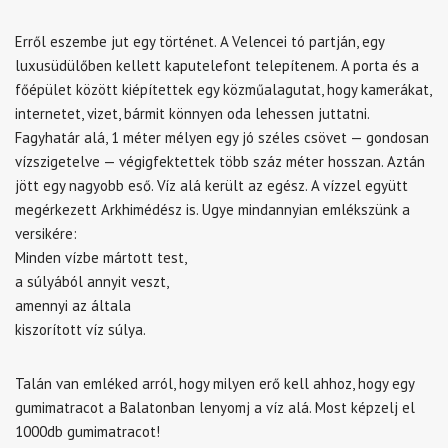
Erről eszembe jut egy történet. A Velencei tó partján, egy
luxusüdülőben kellett kaputelefont telepítenem. A porta és a
főépület között kiépítettek egy közműalagutat, hogy kamerákat,
internetet, vizet, bármit könnyen oda lehessen juttatni.
Fagyhatár alá, 1 méter mélyen egy jó széles csövet — gondosan
vízszigetelve — végigfektettek több száz méter hosszan. Aztán
jött egy nagyobb eső. Víz alá került az egész. A vízzel együtt
megérkezett Arkhimédész is. Ugye mindannyian emlékszünk a
versikére:
Minden vízbe mártott test,
a súlyából annyit veszt,
amennyi az általa
kiszorított víz súlya.
Talán van emléked arról, hogy milyen erő kell ahhoz, hogy egy
gumimatracot a Balatonban lenyomj a víz alá. Most képzelj el
1000db gumimatracot!