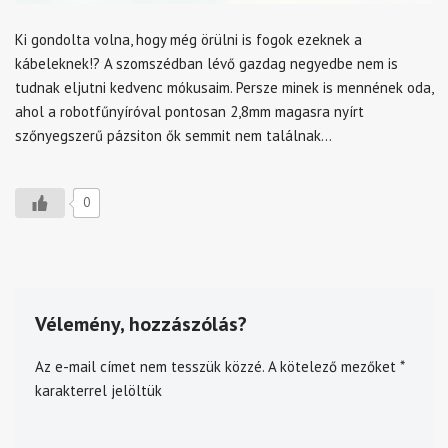
Ki gondolta volna, hogy még örülni is fogok ezeknek a
kábeleknek!? A szomszédban lévő gazdag negyedbe nem is
tudnak eljutni kedvenc mókusaim. Persze minek is mennének oda,
ahol a robotfűnyíróval pontosan 2,8mm magasra nyírt
szőnyegszerű pázsiton ők semmit nem találnak…
0
Vélemény, hozzászólás?
Az e-mail címet nem tesszük közzé.
A kötelező mezőket
*
karakterrel jelöltük