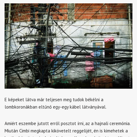
E képeket látva már teljesen meg tudok békélni a
lombkoronákban eltűnő egy-egy kábel látványával.
Amiért eszembe jutott erről posztot írni, az a hajnali ceremónia.
Miután Cimbi megkapta kikövetelt reggelijét, én is kimehetek a