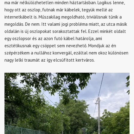
ma már nélkülözhetetlen minden háztartásban. Logikus lenne,
hogy ott az oszlop, futnak már kábelek, tegyük mellé az
internetkábelt is. Műszakilag megoldható, triviálisnak tűnik a
megoldás. De nem. Itt valami jogi probléma miatt, az utca másik
oldalán is új oszlopokat sorakoztattak fel. Ezzel minkét oldalt
egy oszlopsor és az azon futó kábel határolja, ami
esztétikusnak egy csöppet sem nevezhető. Mondjuk az én
szépérzékem a nullához konvergál, ezáltal nem okoz különösen
nagy lelki traumát az így elcsúfított kertváros.