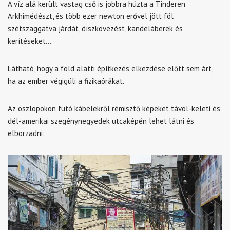
A víz alá került vastag cső is jobbra húzta a Tinderen
Arkhimédészt, és több ezer newton erővel jött föl
szétszaggatva járdát, díszkövezést, kandeláberek és
kerítéseket…
Látható, hogy a föld alatti építkezés elkezdése előtt sem árt,
ha az ember végigüli a fizikaórákat.
Az oszlopokon futó kábelekről rémisztő képeket távol-keleti és
dél-amerikai szegénynegyedek utcaképén lehet látni és
elborzadni: