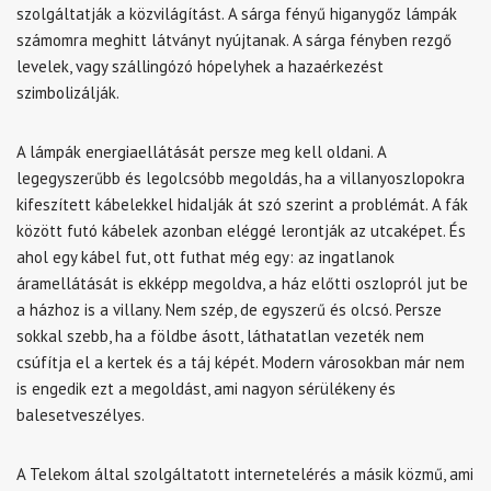
szolgáltatják a közvilágítást. A sárga fényű higanygőz lámpák
számomra meghitt látványt nyújtanak. A sárga fényben rezgő
levelek, vagy szállingózó hópelyhek a hazaérkezést
szimbolizálják.
A lámpák energiaellátását persze meg kell oldani. A
legegyszerűbb és legolcsóbb megoldás, ha a villanyoszlopokra
kifeszített kábelekkel hidalják át szó szerint a problémát. A fák
között futó kábelek azonban eléggé lerontják az utcaképet. És
ahol egy kábel fut, ott futhat még egy: az ingatlanok
áramellátását is ekképp megoldva, a ház előtti oszlopról jut be
a házhoz is a villany. Nem szép, de egyszerű és olcsó. Persze
sokkal szebb, ha a földbe ásott, láthatatlan vezeték nem
csúfítja el a kertek és a táj képét. Modern városokban már nem
is engedik ezt a megoldást, ami nagyon sérülékeny és
balesetveszélyes.
A Telekom által szolgáltatott internetelérés a másik közmű, ami