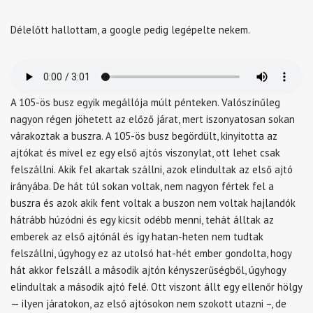
Délelőtt hallottam, a google pedig legépelte nekem.
A 105-ös busz egyik megállója múlt pénteken. Valószínűleg
nagyon régen jöhetett az előző járat, mert iszonyatosan sokan
várakoztak a buszra. A 105-ös busz begördült, kinyitotta az
ajtókat és mivel ez egy első ajtós viszonylat, ott lehet csak
felszállni. Akik fel akartak szállni, azok elindultak az első ajtó
irányába. De hát túl sokan voltak, nem nagyon fértek fel a
buszra és azok akik fent voltak a buszon nem voltak hajlandók
hátrább húzódni és egy kicsit odébb menni, tehát álltak az
emberek az első ajtónál és így hatan-heten nem tudtak
felszállni, úgyhogy ez az utolsó hat-hét ember gondolta, hogy
hát akkor felszáll a második ajtón kényszerűségből, úgyhogy
elindultak a második ajtó felé. Ott viszont állt egy ellenőr hölgy
— ilyen járatokon, az első ajtósokon nem szokott utazni –, de