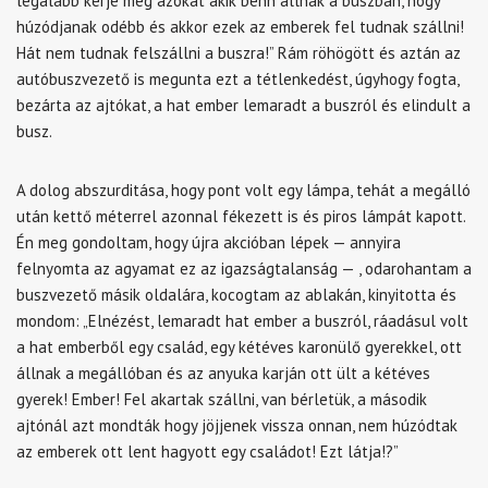
legalább kérje meg azokat akik benn állnak a buszban, hogy
húzódjanak odébb és akkor ezek az emberek fel tudnak szállni!
Hát nem tudnak felszállni a buszra!” Rám röhögött és aztán az
autóbuszvezető is megunta ezt a tétlenkedést, úgyhogy fogta,
bezárta az ajtókat, a hat ember lemaradt a buszról és elindult a
busz.
A dolog abszurditása, hogy pont volt egy lámpa, tehát a megálló
után kettő méterrel azonnal fékezett is és piros lámpát kapott.
Én meg gondoltam, hogy újra akcióban lépek — annyira
felnyomta az agyamat ez az igazságtalanság — , odarohantam a
buszvezető másik oldalára, kocogtam az ablakán, kinyitotta és
mondom: „Elnézést, lemaradt hat ember a buszról, ráadásul volt
a hat emberből egy család, egy kétéves karonülő gyerekkel, ott
állnak a megállóban és az anyuka karján ott ült a kétéves
gyerek! Ember! Fel akartak szállni, van bérletük, a második
ajtónál azt mondták hogy jöjjenek vissza onnan, nem húzódtak
az emberek ott lent hagyott egy családot! Ezt látja!?”