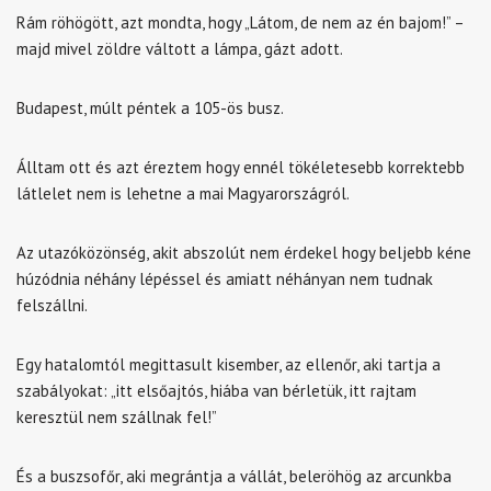
Rám röhögött, azt mondta, hogy „Látom, de nem az én bajom!” –
majd mivel zöldre váltott a lámpa, gázt adott.
Budapest, múlt péntek a 105-ös busz.
Álltam ott és azt éreztem hogy ennél tökéletesebb korrektebb
látlelet nem is lehetne a mai Magyarországról.
Az utazóközönség, akit abszolút nem érdekel hogy beljebb kéne
húzódnia néhány lépéssel és amiatt néhányan nem tudnak
felszállni.
Egy hatalomtól megittasult kisember, az ellenőr, aki tartja a
szabályokat: „itt elsőajtós, hiába van bérletük, itt rajtam
keresztül nem szállnak fel!”
És a buszsofőr, aki megrántja a vállát, beleröhög az arcunkba