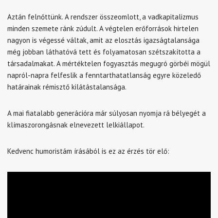
Aztán felnőttünk. A rendszer összeomlott, a vadkapitalizmus
minden szemete ránk zúdult. A végtelen erőforrások hirtelen
nagyon is végessé váltak, amit az elosztás igazságtalansága
még jobban láthatóvá tett és folyamatosan szétszakította a
társadalmakat. A mértéktelen fogyasztás megugró görbéi mögül
napról-napra felfeslik a fenntarthatatlanság egyre közeledő
határainak rémisztő kilátástalansága.
A mai fiatalabb generációra már súlyosan nyomja rá bélyegét a
klímaszorongásnak elnevezett lelkiállapot.
Kedvenc humoristám írásából is ez az érzés tör elő: