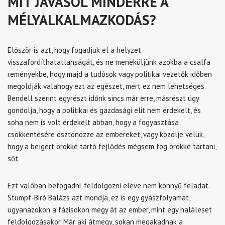
MIT JAVASOL MINDERRE A
MÉLYALKALMAZKODÁS?
Először is azt, hogy fogadjuk el a helyzet
visszafordíthatatlanságát, és ne meneküljünk azokba a csalfa
reményekbe, hogy majd a tudósok vagy politikai vezetők időben
megoldják valahogy ezt az egészet, mert ez nem lehetséges.
Bendell szerint egyrészt időnk sincs már erre, másrészt úgy
gondolja, hogy a politikai és gazdasági elit nem érdekelt, és
soha nem is volt érdekelt abban, hogy a fogyasztása
csökkentésére ösztönözze az embereket, vagy közölje velük,
hogy a beígért örökké tartó fejlődés mégsem fog örökké tartani,
sőt.
Ezt valóban befogadni, feldolgozni eleve nem könnyű feladat.
Stumpf-Biró Balázs azt mondja, ez is egy gyászfolyamat,
ugyanazokon a fázisokon megy át az ember, mint egy haláleset
feldolgozásakor. Már aki átmegy, sokan megakadnak a