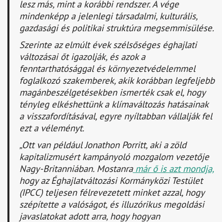
lesz más, mint a korábbi rendszer. A vége
mindenképp a jelenlegi társadalmi, kulturális,
gazdasági és politikai struktúra megsemmisülése.
Szerinte az elmúlt évek szélsőséges éghajlati
változásai őt igazolják, és azok a
fenntarthatósággal és környezetvédelemmel
foglalkozó szakemberek, akik korábban legfeljebb
magánbeszélgetésekben ismerték csak el, hogy
tényleg elkéshettünk a klímaváltozás hatásainak
a visszafordításával, egyre nyíltabban vállalják fel
ezt a véleményt.
„Ott van például Jonathon Porritt, aki a zöld
kapitalizmusért kampányoló mozgalom vezetője
Nagy-Britanniában. Mostanra
már ő is azt mondja,
hogy az Éghajlatváltozási Kormányközi Testület
(IPCC) teljesen félrevezetett minket azzal, hogy
szépítette a valóságot, és illuzórikus megoldási
javaslatokat adott arra, hogy hogyan