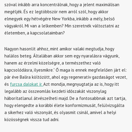
szóval inkább arra koncentrálnak, hogy a jelent maximálisan
megéljék. És ez legtöbbször nem arról szól, hogy akkor
elmegyek egy hétvégére New Yorkba, inkább a mély, belső
vágyakról. Mi van a lelkemben? Min szeretnék változtatni az
életemben, a kapcsolataimban?
Nagyon hasonlít ahhoz, mint amikor valaki megtudja, hogy
halálos beteg. Általában akkor sem egy nyaralásra vágyunk,
hanem az érzelmi közelségre, a természethez való
kapcsolódásra, ilyesmikre.”
Ő maga is ennek megfelelően járt el:
pár éve Balira költözött, ahol egy regeneratív gazdaságot vezet,
és
furcsa dalokat ír.
Azt mondja, megnyugtatja az is, hogy itt
legalább az összeomlás kezdeti időszakát viszonylag
háborítatlanul átvészelheti majd. De a fontosabbnak azt tartja,
hogy elengedte a korábbi élete konformizmusát, felülvizsgálta
a sikerhez való viszonyát, és olyasmit csinál, amivel a helyi
közösségnek vissza tud adni.