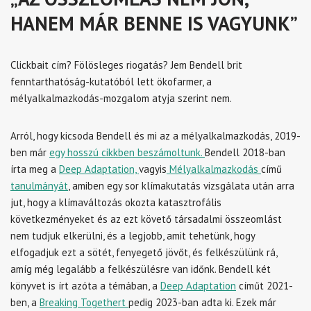
HANEM MÁR BENNE IS VAGYUNK”
Clickbait cím? Fölösleges riogatás? Jem Bendell brit
fenntarthatóság-kutatóból lett ökofarmer, a
mélyalkalmazkodás-mozgalom atyja szerint nem.
Arról, hogy kicsoda Bendell és mi az a mélyalkalmazkodás, 2019-
ben már
egy hosszú cikkben beszámoltunk.
Bendell 2018-ban
írta meg a
Deep Adaptation,
vagyis
Mélyalkalmazkodás
című
tanulmányát
, amiben egy sor klímakutatás vizsgálata után arra
jut, hogy a klímaváltozás okozta katasztrofális
következményeket és az ezt követő társadalmi összeomlást
nem tudjuk elkerülni, és a legjobb, amit tehetünk, hogy
elfogadjuk ezt a sötét, fenyegető jövőt, és felkészülünk rá,
amíg még legalább a felkészülésre van időnk. Bendell két
könyvet is írt azóta a témában, a
Deep Adaptation
címűt 2021-
ben, a
Breaking Togethert
pedig 2023-ban adta ki. Ezek már