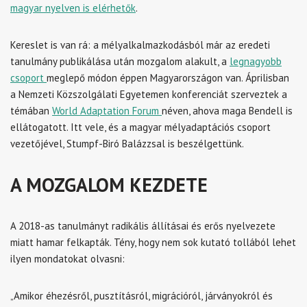
magyar nyelven is elérhetők
.
Kereslet is van rá: a mélyalkalmazkodásból már az eredeti
tanulmány publikálása után mozgalom alakult, a
legnagyobb
csoport
meglepő módon éppen Magyarországon van. Áprilisban
a Nemzeti Közszolgálati Egyetemen konferenciát szerveztek a
témában
World Adaptation Forum
néven, ahova maga Bendell is
ellátogatott. Itt vele, és a magyar mélyadaptációs csoport
vezetőjével, Stumpf-Biró Balázzsal is beszélgettünk.
A MOZGALOM KEZDETE
A 2018-as tanulmányt radikális állításai és erős nyelvezete
miatt hamar felkapták. Tény, hogy nem sok kutató tollából lehet
ilyen mondatokat olvasni:
„Amikor éhezésről, pusztításról, migrációról, járványokról és