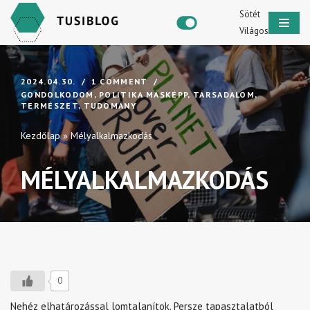
Sötét
Világos
Skip
to
content
2024.04.30.
1 COMMENT
GONDOLKODOM
,
POLITIKA MÁSKÉPP
,
TÁRSADALOM
,
TERMÉSZET
,
TUDOMÁNY
Kezdőlap
»
Mélyalkalmazkodás
MÉLYALKALMAZKODÁS
0
Nehéz elhatározással lomtalanítok. Persze tapasztalatból