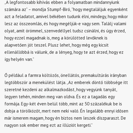
„A legfontosabb kihívás ebben a folyamatban mindannyiunk
számára az” – mondja Stumpf-Biró, ”hogy megtaláljuk egyenként
azt a feladatot, amivel békében tudunk élni, mindegy, hogy mikor
lesz az összeomlás, és hogy megéljük-e vagy sem. Találj valami
olyat, amit örömmel, szenvedéllyel tudsz csinálni, és úgy érzed,
hogy ezzel magadnak is, meg a körülötted levőknek is
alapvetően jót teszel. Plusz lehet, hogy még egy kicsit
ellenállóbbá is válunk, de a lényeg, hogy te azt érzed, hogy ez
így helyén van.”
Ő például a farmra költözős, önellátós, premakultúrás irányban
legtöbbször a menekülést látja.
„Az emberek döntő többsége itt
szeretné kezdeni az alkalmazkodást, hogy vegyünk tanyát,
legyen tehén, minden meg van oldva. És ez a tagadás egy
formája. Egy-két éven belül több, mint az 50 százalékuk be is
dobja a törölközőt, mert nem neki való. Én legalább ennyi idősen
már ismerem magam, hogy én biztos nem leszek díszparaszt. De
nagyon sok ember meg ezt az illúziót kergeti.”