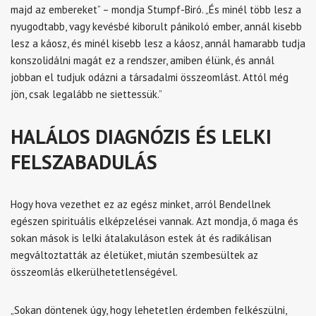
majd az embereket” – mondja Stumpf-Biró. „És minél több lesz a
nyugodtabb, vagy kevésbé kiborult pánikoló ember, annál kisebb
lesz a káosz, és minél kisebb lesz a káosz, annál hamarabb tudja
konszolidálni magát ez a rendszer, amiben élünk, és annál
jobban el tudjuk odázni a társadalmi összeomlást. Attól még
jön, csak legalább ne siettessük.”
HALÁLOS DIAGNÓZIS ÉS LELKI
FELSZABADULÁS
Hogy hova vezethet ez az egész minket, arról Bendellnek
egészen spirituális elképzelései vannak. Azt mondja, ő maga és
sokan mások is lelki átalakuláson estek át és radikálisan
megváltoztatták az életüket, miután szembesültek az
összeomlás elkerülhetetlenségével.
„Sokan döntenek úgy, hogy lehetetlen érdemben felkészülni,