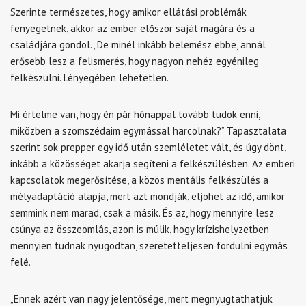
Szerinte természetes, hogy amikor ellátási problémák
fenyegetnek, akkor az ember először saját magára és a
családjára gondol. „De minél inkább belemész ebbe, annál
erősebb lesz a felismerés, hogy nagyon nehéz egyénileg
felkészülni. Lényegében lehetetlen.
Mi értelme van, hogy én pár hónappal tovább tudok enni,
miközben a szomszédaim egymással harcolnak?”
Tapasztalata
szerint sok prepper egy idő után szemléletet vált, és úgy dönt,
inkább a közösséget akarja segíteni a felkészülésben. Az emberi
kapcsolatok megerősítése, a közös mentális felkészülés a
mélyadaptáció alapja, mert azt mondják, eljöhet az idő, amikor
semmink nem marad, csak a másik. És az, hogy mennyire lesz
csúnya az összeomlás, azon is múlik, hogy krízishelyzetben
mennyien tudnak nyugodtan, szeretetteljesen fordulni egymás
felé.
„Ennek azért van nagy jelentősége, mert megnyugtathatjuk