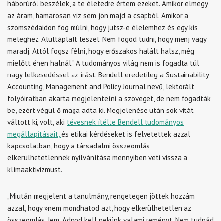
háborúról beszélek, a te életedre értem ezeket. Amikor elmegy
az áram, hamarosan víz sem jön majd a csapból. Amikor a
szomszédaidon fog múlni, hogy jutsz-e élelemhez és egy kis
meleghez. Alultáplált leszel. Nem fogod tudni, hogy menj vagy
maradj. Attól fogsz félni, hogy erőszakos halált halsz, még
mielőtt éhen halnál.”
A tudományos világ nem is fogadta túl
nagy lelkesedéssel az írást. Bendell eredetileg a Sustainability
Accounting, Management and Policy Journal nevű, lektorált
folyóiratban akarta megjelentetni a szöveget, de nem fogadták
be, ezért végül ő maga adta ki. Megjelenése után sok vitát
váltott ki, volt, aki
tévesnek ítélte Bendell tudományos
megállapításait,
és etikai kérdéseket is felvetettek azzal
kapcsolatban, hogy a társadalmi összeomlás
elkerülhetetlennek nyilvánítása mennyiben veti vissza a
klímaaktivizmust.
„Miután megjelent a tanulmány, rengetegen jöttek hozzám
azzal, hogy »nem mondhatod azt, hogy elkerülhetetlen az
összeomlás, Jem. Adnod kell nekünk valami reményt. Nem tudnád