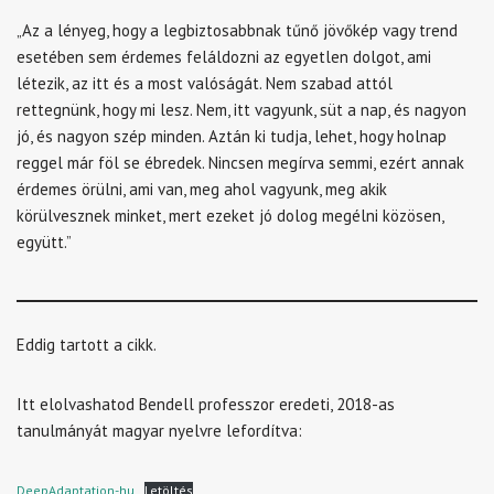
„Az a lényeg, hogy a legbiztosabbnak tűnő jövőkép vagy trend
esetében sem érdemes feláldozni az egyetlen dolgot, ami
létezik, az itt és a most valóságát.
Nem szabad attól
rettegnünk, hogy mi lesz. Nem, itt vagyunk, süt a nap, és nagyon
jó, és nagyon szép minden. Aztán ki tudja, lehet, hogy holnap
reggel már föl se ébredek. Nincsen megírva semmi, ezért annak
érdemes örülni, ami van, meg ahol vagyunk, meg akik
körülvesznek minket, mert ezeket jó dolog megélni közösen,
együtt.”
Eddig tartott a cikk.
Itt elolvashatod Bendell professzor eredeti, 2018-as
tanulmányát magyar nyelvre lefordítva:
DeepAdaptation-hu
Letöltés