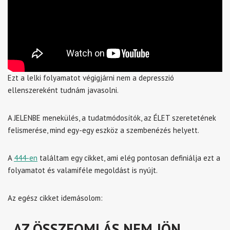
Ezt a lelki folyamatot végigjárni nem a depresszió
ellenszereként tudnám javasolni.
A JELENBE menekülés, a tudatmódosítók, az ÉLET szeretetének
felismerése, mind egy-egy eszköz a szembenézés helyett.
A
444-en
találtam egy cikket, ami elég pontosan definiálja ezt a
folyamatot és valamiféle megoldást is nyújt.
Az egész cikket idemásolom:
„AZ ÖSSZEOMLÁS NEM JÖN,