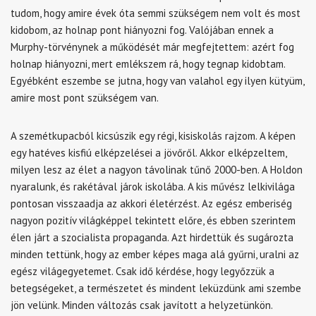
tudom, hogy amire évek óta semmi szükségem nem volt és most
kidobom, az holnap pont hiányozni fog. Valójában ennek a
Murphy-törvénynek a működését már megfejtettem: azért fog
holnap hiányozni, mert emlékszem rá, hogy tegnap kidobtam.
Egyébként eszembe se jutna, hogy van valahol egy ilyen kütyüm,
amire most pont szükségem van.
A szemétkupacból kicsúszik egy régi, kisiskolás rajzom. A képen
egy hatéves kisfiú elképzelései a jövőről. Akkor elképzeltem,
milyen lesz az élet a nagyon távolinak tűnő 2000-ben. A Holdon
nyaralunk, és rakétával járok iskolába. A kis művész lelkivilága
pontosan visszaadja az akkori életérzést. Az egész emberiség
nagyon pozitív világképpel tekintett előre, és ebben szerintem
élen járt a szocialista propaganda. Azt hirdettük és sugározta
minden tettünk, hogy az ember képes maga alá gyűrni, uralni az
egész világegyetemet. Csak idő kérdése, hogy legyőzzük a
betegségeket, a természetet és mindent leküzdünk ami szembe
jön velünk. Minden változás csak javított a helyzetünkön.