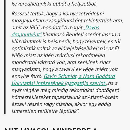
keveredhetünk ki ebből a helyzetből.
Rosszul tettük, hogy a környezetvédelmi
mozgalomban evangéliumként tekintettünk arra,
amit az IPCC mondott.”
A magát
„Davos
dropoutként”
hivatkozó Bendell szerint lassan a
klímakutatók is beismerik, hogy tévedtek, és túl
optimisták voltak az előrejelzéseikkel: bár az El
Niño miatt az idén márciusi rekordmeleg
mondhatni várható volt, arra senkinek sincs
magyarázata, hogy a tavalyi év vége miért volt
ennyire forró.
Gavin Schmidt, a Nasa Goddard
Űrkutatási Intézetének igazgatója szerint
„ha a
nyár végére még mindig rekordokat döntögető
hőmérsékleteket tapasztalunk az Atlanti-óceán
északi részén vagy máshol, akkor egy eddig
ismeretlen területre léptünk”.