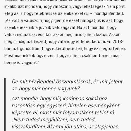
inkább azt mondani, hogy valószínű, vagy lehetséges? Nem pont
elég az is, hogy felébressze az embereket?«” – mondja Bendell.
„Az volt a válaszom, hogy igen, de ezzel halogatjuk is azt, hogy
szembenézzünk a jövőnk valóságával. Ha azt mondod, hogy
valószínű az összeomlás, akkor még mindig nem biztos. Akkor
még mindig azt hiszed, hogy valahogy el lehet kerülni. Én 2018-
ban azt gondoltam, hogy elkerülhetetlen, hogy ez megtörténjen.
Most már inkább úgy érzem, hogy ez nem csak jön, hanem már
benne is vagyunk.”
De mit hív Bendell összeomlásnak, és mit jelent
az, hogy már benne vagyunk?
Azt mondja, hogy míg korábban sokakhoz
hasonlóan egy egyszeri, hirtelen eseményként
képzelte el, most már folyamatként tekint rá.
„Nem tudod megállítani, nem tudod
visszafordítani. Akármi jön utána, az alapjaiban