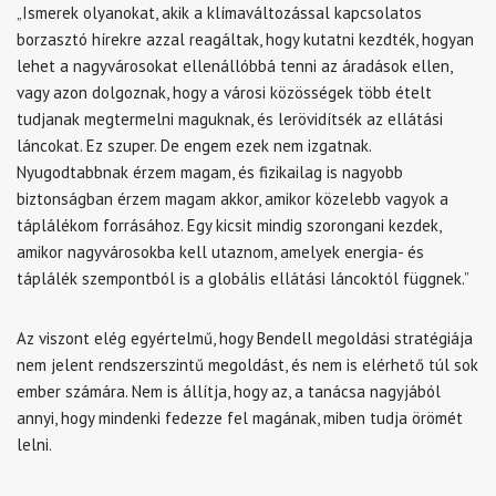
„Ismerek olyanokat, akik a klímaváltozással kapcsolatos
borzasztó hírekre azzal reagáltak, hogy kutatni kezdték, hogyan
lehet a nagyvárosokat ellenállóbbá tenni az áradások ellen,
vagy azon dolgoznak, hogy a városi közösségek több ételt
tudjanak megtermelni maguknak, és lerövidítsék az ellátási
láncokat. Ez szuper. De engem ezek nem izgatnak.
Nyugodtabbnak érzem magam, és fizikailag is nagyobb
biztonságban érzem magam akkor, amikor közelebb vagyok a
táplálékom forrásához. Egy kicsit mindig szorongani kezdek,
amikor nagyvárosokba kell utaznom, amelyek energia- és
táplálék szempontból is a globális ellátási láncoktól függnek.”
Az viszont elég egyértelmű, hogy Bendell megoldási stratégiája
nem jelent rendszerszintű megoldást, és nem is elérhető túl sok
ember számára. Nem is állítja, hogy az, a tanácsa nagyjából
annyi, hogy mindenki fedezze fel magának, miben tudja örömét
lelni.