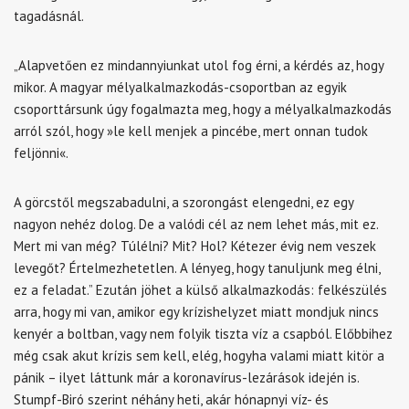
tagadásnál.
„Alapvetően ez mindannyiunkat utol fog érni, a kérdés az, hogy
mikor. A magyar mélyalkalmazkodás-csoportban az egyik
csoporttársunk úgy fogalmazta meg, hogy a mélyalkalmazkodás
arról szól, hogy »le kell menjek a pincébe, mert onnan tudok
feljönni«.
A görcstől megszabadulni, a szorongást elengedni, ez egy
nagyon nehéz dolog. De a valódi cél az nem lehet más, mit ez.
Mert mi van még? Túlélni? Mit? Hol? Kétezer évig nem veszek
levegőt? Értelmezhetetlen. A lényeg, hogy tanuljunk meg élni,
ez a feladat.”
Ezután jöhet a külső alkalmazkodás: felkészülés
arra, hogy mi van, amikor egy krízishelyzet miatt mondjuk nincs
kenyér a boltban, vagy nem folyik tiszta víz a csapból. Előbbihez
még csak akut krízis sem kell, elég, hogyha valami miatt kitör a
pánik – ilyet láttunk már a koronavírus-lezárások idején is.
Stumpf-Biró szerint néhány heti, akár hónapnyi víz- és