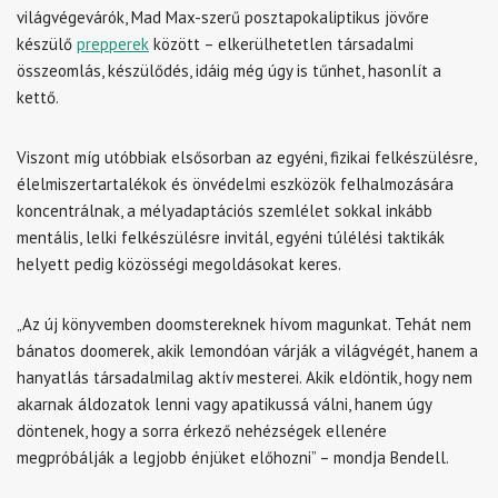
világvégevárók, Mad Max-szerű posztapokaliptikus jövőre
készülő
prepperek
között – elkerülhetetlen társadalmi
összeomlás, készülődés, idáig még úgy is tűnhet, hasonlít a
kettő.
Viszont míg utóbbiak elsősorban az egyéni, fizikai felkészülésre,
élelmiszertartalékok és önvédelmi eszközök felhalmozására
koncentrálnak, a mélyadaptációs szemlélet sokkal inkább
mentális, lelki felkészülésre invitál, egyéni túlélési taktikák
helyett pedig közösségi megoldásokat keres.
„Az új könyvemben doomstereknek hívom magunkat. Tehát nem
bánatos doomerek, akik lemondóan várják a világvégét, hanem a
hanyatlás társadalmilag aktív mesterei. Akik eldöntik, hogy nem
akarnak áldozatok lenni vagy apatikussá válni, hanem úgy
döntenek, hogy a sorra érkező nehézségek ellenére
megpróbálják a legjobb énjüket előhozni” – mondja Bendell.