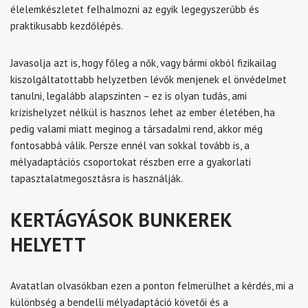
élelemkészletet felhalmozni az egyik legegyszerűbb és
praktikusabb kezdőlépés.
Javasolja azt is, hogy főleg a nők, vagy bármi okból fizikailag
kiszolgáltatottabb helyzetben lévők menjenek el önvédelmet
tanulni, legalább alapszinten – ez is olyan tudás, ami
krízishelyzet nélkül is hasznos lehet az ember életében, ha
pedig valami miatt meginog a társadalmi rend, akkor még
fontosabbá válik. Persze ennél van sokkal tovább is, a
mélyadaptációs csoportokat részben erre a gyakorlati
tapasztalatmegosztásra is használják.
KERTÁGYÁSOK BUNKEREK
HELYETT
Avatatlan olvasókban ezen a ponton felmerülhet a kérdés, mi a
különbség a bendelli mélyadaptáció követői és a