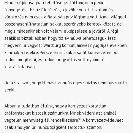
Minden újdonságban lehetőséget láttam, nem pedig
fenyegetést. Ez az életérzés, a jövőbe vetett bizalom és
várakozás nem csak a fiatalság privilégiuma volt. A mai világgal
összehasonlíthatatlan, sokkal szerényebb keretek között, de
mégis mindenkinek volt valami elképzelése a jövőről. A régi
szakik is bíztak abban, hogy tíz év múlva lehetőségük lesz
megvenni a vágyott Wartburg kombit, amivel nyugdíjas éveikben
kijárnak a telekre. Persze én is csak a saját környezetemből
tudom megítélni, és tudom hogy ott is volt nyomor és
kilátástalanság.
De azt a szót, hogy klímaszorongás egész biztos nem használta
senki.
Abban a tudatban éltünk, hogy a környezet korlátlan
erőforrásokat biztosít számunkra. Minek védeni azt amiből
végtelen mennyiség áll rendelkezésre?! A környezetvédelmet
csak amolyan úri huncutságként tartottuk számon.