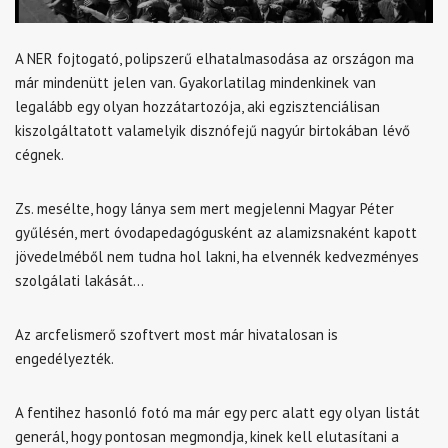
A NER fojtogató, polipszerű elhatalmasodása az országon ma
már mindenütt jelen van. Gyakorlatilag mindenkinek van
legalább egy olyan hozzátartozója, aki egzisztenciálisan
kiszolgáltatott valamelyik disznófejű nagyúr birtokában lévő
cégnek.
Zs. mesélte, hogy lánya sem mert megjelenni Magyar Péter
gyűlésén, mert óvodapedagógusként az alamizsnaként kapott
jövedelméből nem tudna hol lakni, ha elvennék kedvezményes
szolgálati lakását…
Az arcfelismerő szoftvert most már hivatalosan is
engedélyezték.
A fentihez hasonló fotó ma már egy perc alatt egy olyan listát
generál, hogy pontosan megmondja, kinek kell elutasítani a