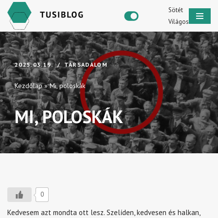
Sötét
Világos
Skip
to
content
2025.03.19.
TÁRSADALOM
Kezdőlap
»
Mi, poloskák
MI, POLOSKÁK
0
Kedvesem azt mondta ott lesz. Szelíden, kedvesen és halkan,