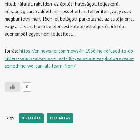
hitelbírálatát, ráküldeni az építési hatóságot, teljeskörű,
hónapokig tartó adóellenőrzéssel ellehetetleníteni, vagy csak
megbüntetni mert 15cm-el belógott parkolásnál az autója orra,
vagy a rá vonatkozó bejelentési kötelezettségek és 63 féle
adónemből egyet nem teljesített…
forrás:
https://en.newsner.com/news/in-1936-he-refused-to-do-
hitlers-salute-at-a-nazi-meet-80-years-later-a-photo-reveals-
something-we-can-all-learn-from/
0
Tags:
DIKTATÚRA
ELLENÁLLÁS