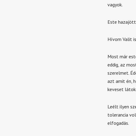
vagyok.
Este hazajött
Hívom Valit is
Most már este
eddig, az mos
szerelmet. Éd
azt amit én, 
keveset látok
Leélt ilyen s
tolerancia vol
elfogadás.