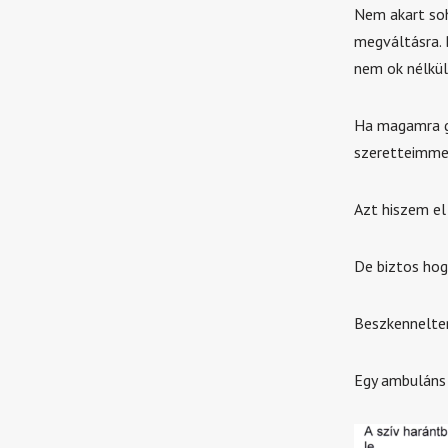
Nem akart soh
megváltásra. 
nem ok nélkül
Ha magamra go
szeretteimmel
Azt hiszem el
De biztos hog
Beszkennelte
Egy ambuláns 