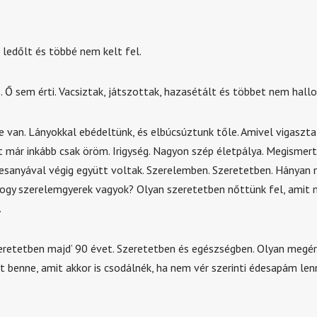
 ledőlt és többé nem kelt fel.
. Ő sem érti. Vacsiztak, játszottak, hazasétált és többet nem hallo
 van. Lányokkal ebédeltünk, és elbúcsúztunk tőle. Amivel vigasz
t már inkább csak öröm. Irigység. Nagyon szép életpálya. Megismert
esanyával végig együtt voltak. Szerelemben. Szeretetben. Hányan 
hogy szerelemgyerek vagyok? Olyan szeretetben nőttünk fel, amit
.
zeretetben majd’ 90 évet. Szeretetben és egészségben. Olyan megér
t benne, amit akkor is csodálnék, ha nem vér szerinti édesapám lenn