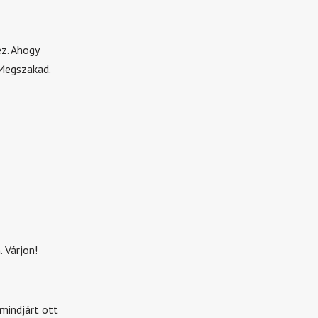
z. Ahogy
 Megszakad.
 Várjon!
mindjárt ott