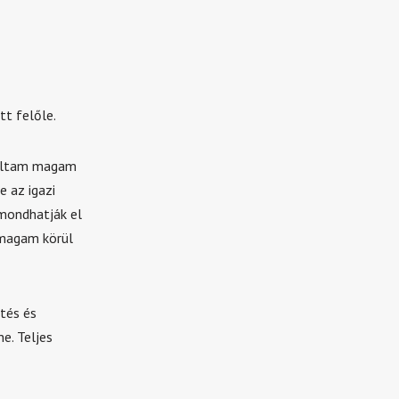
tt felőle.
taltam magam
e az igazi
mondhatják el
 magam körül
tés és
e. Teljes