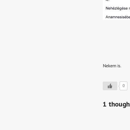
Nekem is.
0
1 though