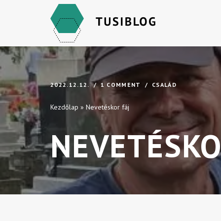
Skip
to
content
2022.12.12.
1 COMMENT
CSALÁD
Kezdőlap
»
Nevetéskor fáj
NEVETÉSKO