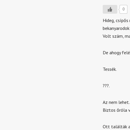
0
Hideg, csípős
bekanyarodok 
Volt szám, ma
De ahogy felé
Tessék.
???.
Az nem lehet.
Biztos őróla 
Ott találták 