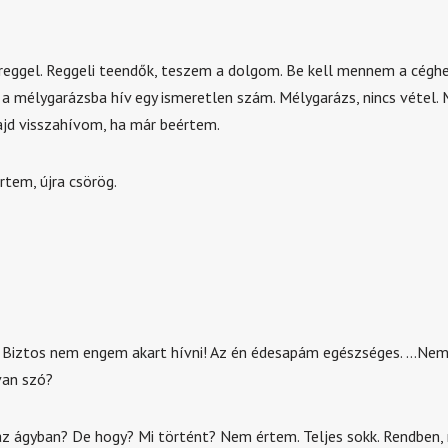
 reggel. Reggeli teendők, teszem a dolgom. Be kell mennem a céghe
a mélygarázsba hív egy ismeretlen szám. Mélygarázs, nincs vétel.
jd visszahívom, ha már beértem.
rtem, újra csörög.
 Biztos nem engem akart hívni! Az én édesapám egészséges. …Nem.
van szó?
az ágyban? De hogy? Mi történt? Nem értem. Teljes sokk. Rendben, 