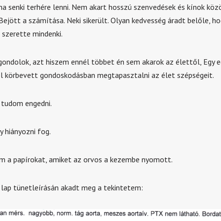
a senki terhére lenni. Nem akart hosszú szenvedések és kínok közö
Bejött a számítása. Neki sikerült. Olyan kedvesség áradt belőle, ho
 szerette mindenki.
ndolok, azt hiszem ennél többet én sem akarok az élettől, Egy 
 körbevett gondoskodásban megtapasztalni az élet szépségeit.
 tudom engedni.
y hiányozni fog.
m a papírokat, amiket az orvos a kezembe nyomott.
lap tünetleírásán akadt meg a tekintetem: