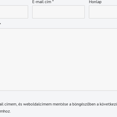
E-mail cím
*
Honlap
*
ail címem, és weboldalcímem mentése a böngészőben a következ
omhoz.