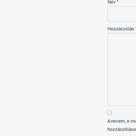
Név
*
Hozzászólás
A nevem, e-m
hozzászólás