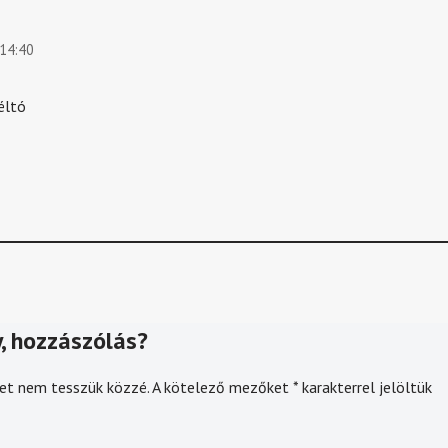
 14:40
éltó
, hozzászólás?
et nem tesszük közzé.
A kötelező mezőket
*
karakterrel jelöltük