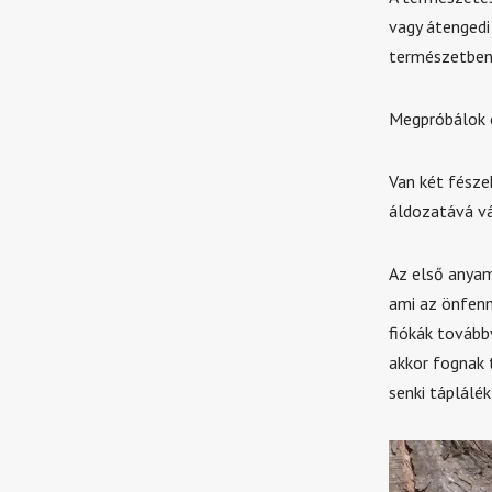
vagy átengedi
természetben
Megpróbálok e
Van két fésze
áldozatává vá
Az első anyama
ami az önfenn
fiókák tovább
akkor fognak 
senki táplálé