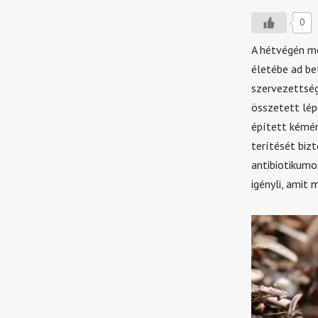
0
A hétvégén me
életébe ad be
szervezettsé
összetett lép
épített kémén
terítését bizt
antibiotikumo
igényli, amit 