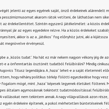
végét jelenti az egyes egyének saját, önző érdekeinek alárendelt 
 pesszimizmusomat akarom rátok vetíteni, de láthatóan nem sike
zt az érdekellentétet. Szintén egyszerű játékelmélet: a közös érde
ánnyal jár az egyes egyedekre nézve. Ha a közös érdekeket szabál
nyesíteni, akkor is az a „játékos” fog előnyhöz jutni, aki a kijátssz
nát megnövelve érvényesül.
képbe a „közös tudat”. Na hát ez már nekem nagyon vékony jég de az
et-e a önfenntartás ösztönét tudatból felülbírálni? Mindig cinikus
ugovics Titusz legendájára. A „haza” lehet-e a saját életemnél el
ttem, hogy néhány politikus térkép fölötti egyezkedése hogy vesz
ív fogalom mögé, mint „haza” képesek legyenek életüket föltenni. M
épes általam agymosásnak tekintett tudatmódosítással felülbíráln
A vallásokat nem tekintem annak. A nagy világvallások azon része,
az egyén érdekeire építenek, a pokol mérhetetlen büntetéseinek fé