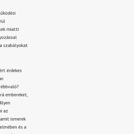
működési
rül
kek miatti
yozással
a a szabályokat
ért érdekes
an
őrébbvaló?
 rá embereket,
ilyen
i az
 amit ismerek
lelmében és a