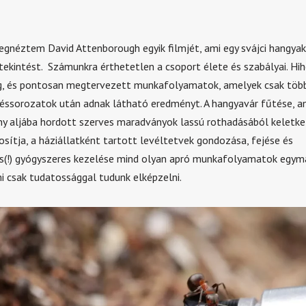
gnéztem David Attenborough egyik filmjét, ami egy svájci hangyak
tekintést. Számunkra érthetetlen a csoport élete és szabályai. Hi
g, és pontosan megtervezett munkafolyamatok, amelyek csak több
éssorozatok után adnak látható eredményt. A hangyavár fűtése, a
y aljába hordott szerves maradványok lassú rothadásából keletk
osítja, a háziállatként tartott levéltetvek gondozása, fejése és
s(!) gyógyszeres kezelése mind olyan apró munkafolyamatok egym
mi csak tudatossággal tudunk elképzelni.