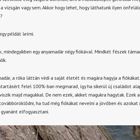
 a vizsgán vagy sem. Akkor hogy lehet, hogy láthatunk ilyen önfelá
?
gy példát leírni.
k, mindegyikben egy anyamadár négy fiókával. Mindkét fészek táma
lik.
dár, a róka láttán védi a saját életét és magára hagyja a fiókákat. 
tartásért felel 100%-ban megmarad, így ha sikerül új családot alap
viszik majd magukkal. De nem ezek, akiket magukra hagytak. Ezek a
továbböröklődni, ha tud még fiókákat nevelni a jövőben és azokat
k gyanánt elfogyasztani.