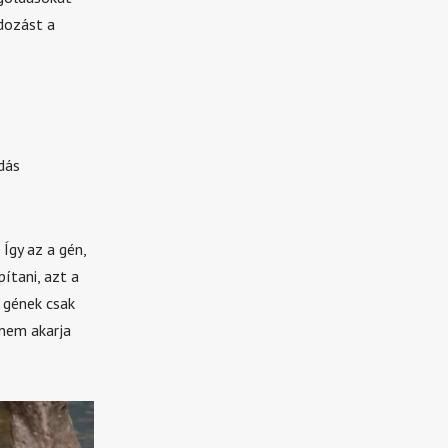
ldozást a
dás
Így az a gén,
ítani, azt a
 gének csak
 nem akarja