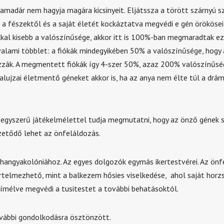
amadár nem hagyja magára kicsinyeit. Eljátssza a törött szárnyú s
t a fészektől és a saját életét kockáztatva megvédi e gén örököseit
kkal kisebb a valószínűsége, akkor itt is 100%-ban megmaradtak ez
alami többlet: a fiókák mindegyikében 50% a valószínűsége, hogy 
zzák. A megmentett fiókák így 4-szer 50%, azaz 200% valószínűség
alujzai életmentő géneket akkor is, ha az anya nem élte túl a drám
a egyszerű játékelmélettel tudja megmutatni, hogy az önző gének
izetődő lehet az önfeláldozás.
 hangyakolóniához. Az egyes dolgozók egymás ikertestvérei. Az önf
értelmezhető, mint a balkezem hősies viselkedése, ahol saját horz
ímélve megvédi a tusitestet a további behatásoktól.
vábbi gondolkodásra ösztönzött.