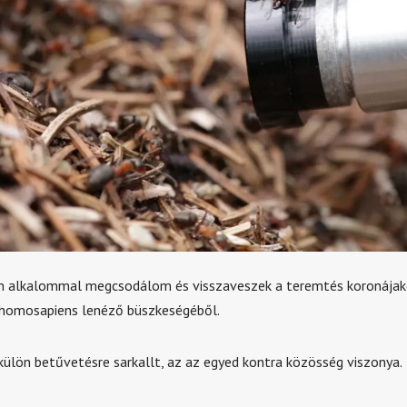
n alkalommal megcsodálom és visszaveszek a teremtés koronájak
 homosapiens lenéző büszkeségéből.
ülön betűvetésre sarkallt, az az egyed kontra közösség viszonya.