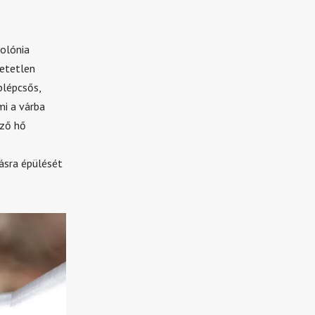
olónia
hetetlen
lépcsős,
mi a várba
ező hő
ásra épülését