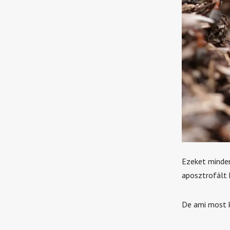
Ezeket minde
aposztrofált
De ami most k