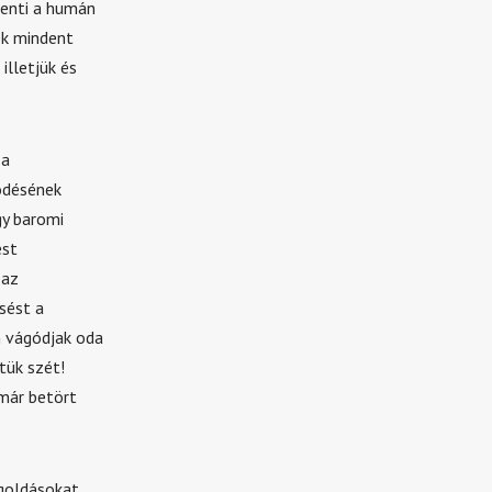
enti a humán
ek mindent
illetjük és
za
ödésének
gy baromi
ést
 az
sést a
n vágódjak oda
tük szét!
 már betört
egoldásokat