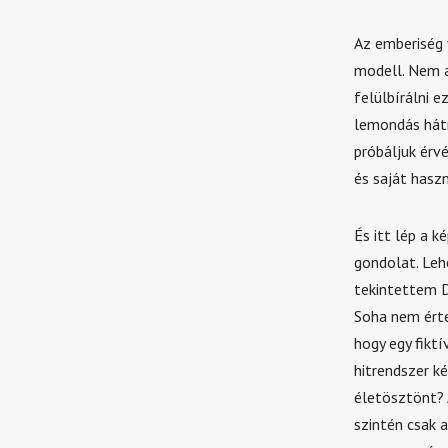
Az emberiség 
modell. Nem a
felülbírálni e
lemondás hátr
próbáljuk érvé
és saját hasz
És itt lép a 
gondolat. Leh
tekintettem D
Soha nem érte
hogy egy fikt
hitrendszer k
életösztönt? 
szintén csak 