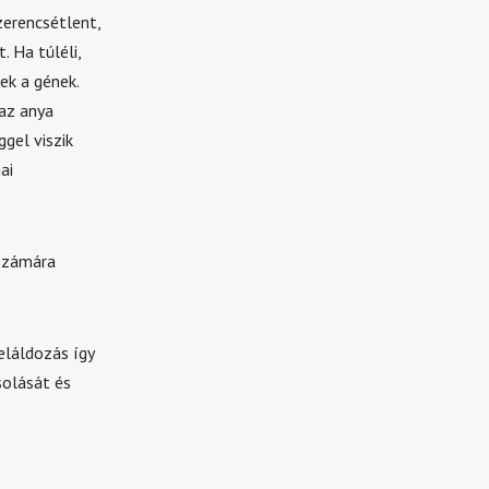
zerencsétlent,
. Ha túléli,
ek a gének.
az anya
gel viszik
ai
 számára
eláldozás így
solását és