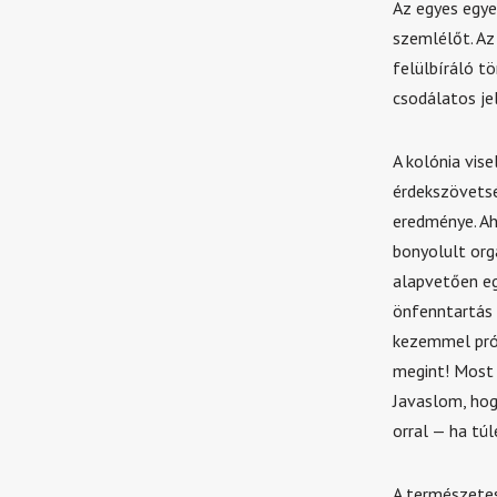
Az egyes egye
szemlélőt. Az
felülbíráló tö
csodálatos je
A kolónia vis
érdekszövetsé
eredménye. Ah
bonyolult or
alapvetően eg
önfenntartás 
kezemmel prób
megint! Most m
Javaslom, hog
orral — ha tú
A természetes