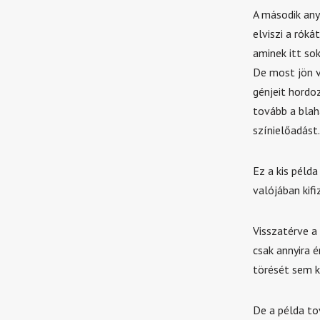
A második any
elviszi a róká
aminek itt so
De most jön v
génjeit hordo
tovább a blah
színielőadást.
Ez a kis péld
valójában kif
Visszatérve a
csak annyira 
törését sem k
De a példa to