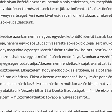
dek olyan önfeláldozást mutatnak a boly érdekében, ami megdöbb
 evolúcióban természetesnek tekintjük az önfenntartás ösztönén
rvényszerűségét. Ami ezen kívül esik azt mi önfeláldozás címkével 
lzőkkel példálózunk.
elkedése azonban nem az egyes egyedek különálló identitásának la
ge, hanem egy közös „tudat” vezérelte sok-sok biológiai sejt műk
ogy magunkra egységes identitásként tekintünk, holott testünk e
ganizmushalmaz együttműködésének eredménye. Azonban a vezérl
y egységes tudat adja. A kezem nem rendelkezik saját akarattal és
ösztönével. Elképzelem, hogy megbotlok az erdőben, és a pofárae
álom elhárítani. Ekkor a kezem azt mondaná, hogy „Miért pont é
enjen a másik kéz!”. Mire a másik: ” A múltkor az én kisujjamat ver
y alakítsunk Veszély Elhárítási Döntő Bizottságot….!” … De ekkor
léltem — filozofálgathatok tovább a hülyeségeimről…
 szelekció elég szigorú döntnök, ami a működőképes genetikai m