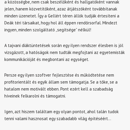
a közösségbe, nem csak beszélőként és hallgatóként vannak
jelen, hanem közvetítőként, azaz átjátszóként továbbítanak
minden üzenetet. Így a Gellért téren állók tudják értesíteni a
Deák téri társaikat, hogy hol áll éppen rendőrsorfal. Mindezt
ingyen, minden szolgáltató „segítsége” nélkül!
A tajvani diáktüntetések során egy ilyen rendszer élesben is jól
vizsgázott, a hatóságok nem tudták megfojtani az egyetemisták
kommunikációját és megbontani az egységet.
Persze egy ilyen szoftver fejlesztése és működtetése nem
profitorientált és egyik állam sem támogatja. Se a tőke, se a
hatalom nem motivált ebben. Pont ezért kell a szabadság
híveinek felkarolni és támogatni.
Igen, azt hiszem találtam egy olyan pontot, ahol talán tudok
tenni valami hasznosat egy szabadabb világ építéséért…