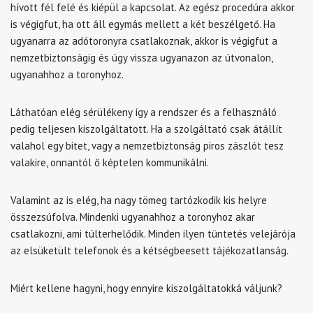
hívott fél felé és kiépül a kapcsolat. Az egész procedúra akkor
is végigfut, ha ott áll egymás mellett a két beszélgető. Ha
ugyanarra az adótoronyra csatlakoznak, akkor is végigfut a
nemzetbiztonságig és úgy vissza ugyanazon az útvonalon,
ugyanahhoz a toronyhoz.
Láthatóan elég sérülékeny így a rendszer és a felhasználó
pedig teljesen kiszolgáltatott. Ha a szolgáltató csak átállít
valahol egy bitet, vagy a nemzetbiztonság piros zászlót tesz
valakire, onnantól ő képtelen kommunikálni.
Valamint az is elég, ha nagy tömeg tartózkodik kis helyre
összezsúfolva. Mindenki ugyanahhoz a toronyhoz akar
csatlakozni, ami túlterhelődik. Minden ilyen tüntetés velejárója
az elsüketült telefonok és a kétségbeesett tájékozatlanság.
Miért kellene hagyni, hogy ennyire kiszolgáltatokká váljunk?