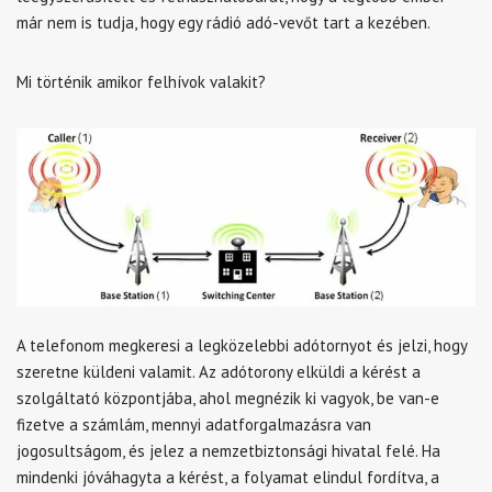
már nem is tudja, hogy egy rádió adó-vevőt tart a kezében.
Mi történik amikor felhívok valakit?
A telefonom megkeresi a legközelebbi adótornyot és jelzi, hogy
szeretne küldeni valamit. Az adótorony elküldi a kérést a
szolgáltató központjába, ahol megnézik ki vagyok, be van-e
fizetve a számlám, mennyi adatforgalmazásra van
jogosultságom, és jelez a nemzetbiztonsági hivatal felé. Ha
mindenki jóváhagyta a kérést, a folyamat elindul fordítva, a