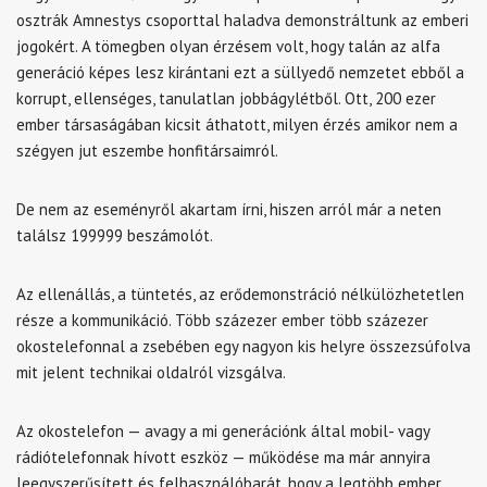
osztrák Amnestys csoporttal haladva demonstráltunk az emberi
jogokért. A tömegben olyan érzésem volt, hogy talán az alfa
generáció képes lesz kirántani ezt a süllyedő nemzetet ebből a
korrupt, ellenséges, tanulatlan jobbágylétből. Ott, 200 ezer
ember társaságában kicsit áthatott, milyen érzés amikor nem a
szégyen jut eszembe honfitársaimról.
De nem az eseményről akartam írni, hiszen arról már a neten
találsz 199999 beszámolót.
Az ellenállás, a tüntetés, az erődemonstráció nélkülözhetetlen
része a kommunikáció. Több százezer ember több százezer
okostelefonnal a zsebében egy nagyon kis helyre összezsúfolva
mit jelent technikai oldalról vizsgálva.
Az okostelefon — avagy a mi generációnk által mobil- vagy
rádiótelefonnak hívott eszköz — működése ma már annyira
leegyszerűsített és felhasználóbarát, hogy a legtöbb ember