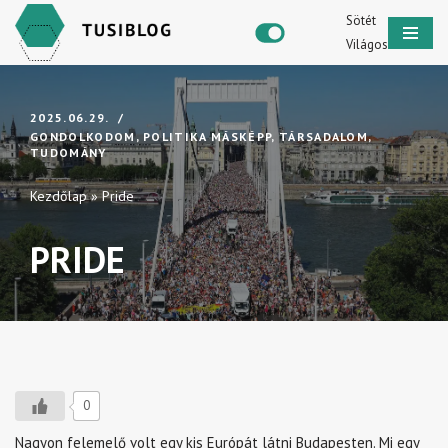
Sötét
Világos
Skip
to
content
2025.06.29.
GONDOLKODOM
,
POLITIKA MÁSKÉPP
,
TÁRSADALOM
,
TUDOMÁNY
Kezdőlap
»
Pride
PRIDE
0
Nagyon felemelő volt egy kis Európát látni Budapesten. Mi egy