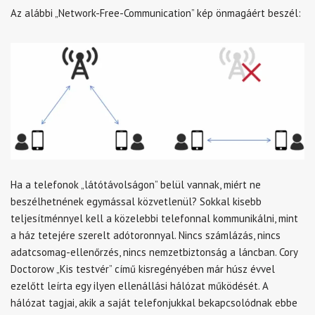
Az alábbi „Network-Free-Communication” kép önmagáért beszél:
Ha a telefonok „látótávolságon” belül vannak, miért ne
beszélhetnének egymással közvetlenül? Sokkal kisebb
teljesítménnyel kell a közelebbi telefonnal kommunikálni, mint
a ház tetejére szerelt adótoronnyal. Nincs számlázás, nincs
adatcsomag-ellenőrzés, nincs nemzetbiztonság a láncban. Cory
Doctorow „Kis testvér” című kisregényében már húsz évvel
ezelőtt leírta egy ilyen ellenállási hálózat működését. A
hálózat tagjai, akik a saját telefonjukkal bekapcsolódnak ebbe