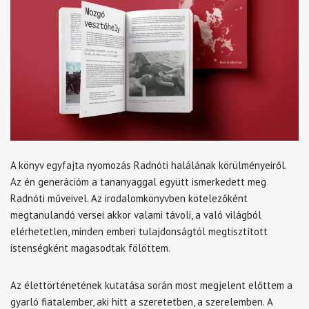
A könyv egyfajta nyomozás Radnóti halálának körülményeiről.
Az én generációm a tananyaggal együtt ismerkedett meg
Radnóti műveivel. Az irodalomkönyvben kötelezőként
megtanulandó versei akkor valami távoli, a való világból
elérhetetlen, minden emberi tulajdonságtól megtisztított
istenségként magasodtak fölöttem.
Az élettörténetének kutatása során most megjelent előttem a
gyarló fiatalember, aki hitt a szeretetben, a szerelemben. A