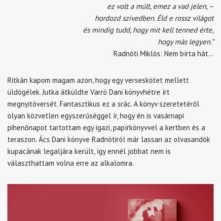
ez volt a múlt, emez a vad jelen, –
hordozd szivedben. Éld e rossz világot
és mindig tudd, hogy mit kell tenned érte,
hogy más legyen.”
Radnóti Miklós: Nem bírta hát…
Ritkán kapom magam azon, hogy egy verseskötet mellett
üldögélek. Jutka átküldte Varró Dani könyvhétre írt
megnyitóversét. Fantasztikus ez a srác. A könyv szeretetéről
olyan közvetlen egyszerűséggel ír, hogy én is vasárnapi
pihenőnapot tartottam egy igazi, papírkönyvvel a kertben és a
teraszon. Ács Dani könyve Radnótiról már lassan az olvasandók
kupacának legaljára került, így ennél jobbat nem is
választhattam volna erre az alkalomra.