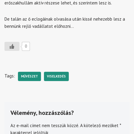
erőszakhullám aktív részese lehet, és szerintem lesz is.
De talán az ő eclogáinak olvasása után kissé nehezebb lesz a
bennünk rejlő vadállatot előhozni…
0
Tags:
MŰVÉSZET
VISELKEDÉS
Vélemény, hozzászólás?
Az e-mail címet nem tesszük közzé.
A kötelező mezőket
*
karakterrel jelöltük