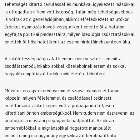
tehetségét kitartó tanulással és munkával igyekezett másokkal
is elfogadtatni. Nem volt istenség. Talán még tehetségesebbek
is voltak az ő generációjában, akikről elfeledkezett az utókor.
Érdekes nyomozás követi végig, miként emelte őt a hatalom
egyfajta politikai piedesztálra, milyen ideológia csúsztatásokkal
emelték őt hősi halottként az eszme hirdetőinek panteonjába.
A tökéletesség bábja alatti ember nem vesztett semmit a
csodálatomból, inkább sokkal közelebbinek érzem és sokkal
nagyobb empátiával tudok rövid életére tekinteni.
Műveletlen agytekervényeimmel szavai nyomán el tudom
képzelni milyen félelemmel és csalódással tekintett
honfitársaira, akiket képes volt a propaganda teljesen
kifordítani önnön emberségükből. Nem tudom nem észrevenni az
analógiát a mostani propaganda hadjárattal. Az ukrán
emberrablókkal, a migránsokkal riogatott manipulált
embertömeg ma ugyanúgy egy szikrával berobbantható