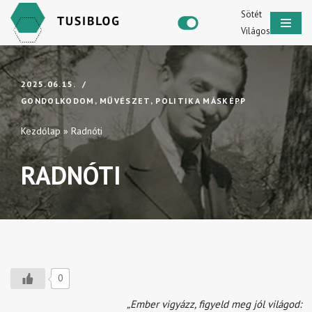
Sötét
Világos
Skip
to
content
2025.06.15.
GONDOLKODOM
,
MŰVÉSZET
,
POLITIKA MÁSKÉPP
Kezdőlap
»
Radnóti
RADNÓTI
0
„Ember vigyázz, figyeld meg jól világod: