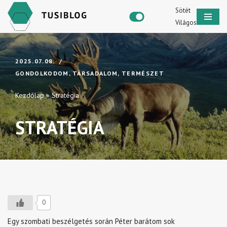
Sötét
Világos
Skip
to
content
2025.07.08.
GONDOLKODOM
,
TÁRSADALOM
,
TERMÉSZET
Kezdőlap
»
Stratégia
STRATÉGIA
0
Egy szombati beszélgetés során Péter barátom sok