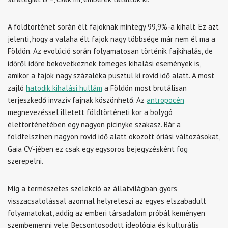
A földtörténet során élt fajoknak mintegy 99,9%-a kihalt. Ez azt
jelenti, hogy a valaha élt fajok nagy többsége már nem él ma a
Földön. Az evolúció során folyamatosan történik fajkihalás, de
időről időre bekövetkeznek tömeges kihalási események is,
amikor a fajok nagy százaléka pusztul ki rövid idő alatt. A most
zajló
hatodik kihalási hullám
a Földön most brutálisan
terjeszkedő invazív fajnak köszönhető. Az
antropocén
megnevezéssel illetett földtörténeti kor a bolygó
élettörténetében egy nagyon picinyke szakasz. Bár a
földfelszínen nagyon rövid idő alatt okozott óriási változásokat,
Gaia CV-jében ez csak egy egysoros bejegyzésként fog
szerepelni.
Míg a természetes szelekció az állatvilágban gyors
visszacsatolással azonnal helyreteszi az egyes elszabadult
folyamatokat, addig az emberi társadalom próbál keményen
szembemenni vele. Becsontosodott ideológia és kulturális