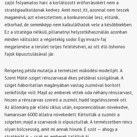
zajló folyamatos harc a korlátozott erőforrásokért nem a
stratégiaalkotásnak kedvez. Amit most, itt, azonnal nem teszek
magamévá, azt elvesztettem, a konkurenciáé lesz, eltűnik,
elkorhad, de semmiképp nem kalkulálhatok vele a későbbiekben.
Ez a stratégia nélküli, pillanatnyi helyzetkihasználás azonban
minden változást a végletekig sodor. Egy invazív faj
megjelenése a terület teljes felélésével, az ott élő őshonos
fajok kipusztulásával jár.
Rengeteg példa mutatja a természet működési modelljét. A
Szent Máté-sziget rénszarvasai ékes példával szolgálnak. A
sziget háborítatlan magányában vastag zuzmóval borított
senkiföldje volt. Majd az emberek vittek oda néhány rénszarvast,
hiszen a rénszarvas szereti a zuzmót, hadd legelésszenek ott.
Az állomány pár ellési ciklus után, exponenciálisan növekedve,
hamarosan 6000 állatra növekedett. Kiirtották a zuzmót a
szigeten, majd a szarvasok is elpusztultak. A természetben nincs
olyan bölcsesség, amit mi annak hívunk. E szót — ahogy a
stratégiát is –, csak mi, emberek találtuk ki.