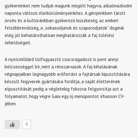
gyökereinket nem tudjuk magunk mögött hagyva, alkalmazkodni
naponta változó életkörülményeinkhez. A génjeinkben tárolt
önzés és a kultúránkban gyökerező büszkeség, az emberi
felsőbbrendűség, a „sokasodjatok és szaporodjatok” dogmái
elég jól behatárolhatóan meghatározzák a faj túlélési
lehetőségeit.
A nyolcmilliárd túlfogyasztó csúcsragadozó is pont annyi
bölcsességgel bír, mint a rénszarvasok. A faj kihalásának
végnapjaiban legnagyobb erőforrást a fajtársak kipusztítására
készült fegyverek gyártására fordítja, a saját életterének
elpusztítását pedig a végletekig fokozva felgyorsítja azt a
folyamatot, hogy végre Gaia egy új menüpontot írhasson CV-
jében.
0