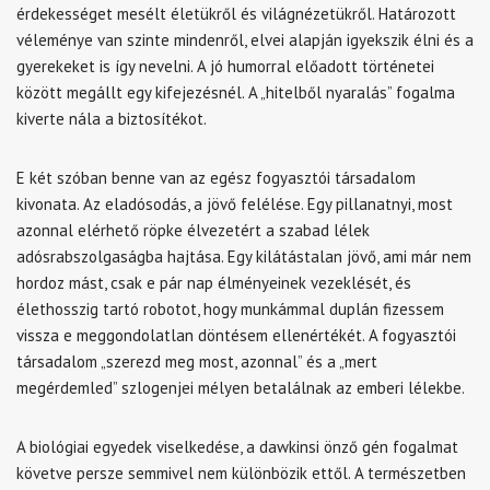
érdekességet mesélt életükről és világnézetükről. Határozott
véleménye van szinte mindenről, elvei alapján igyekszik élni és a
gyerekeket is így nevelni. A jó humorral előadott történetei
között megállt egy kifejezésnél. A „hitelből nyaralás” fogalma
kiverte nála a biztosítékot.
E két szóban benne van az egész fogyasztói társadalom
kivonata. Az eladósodás, a jövő felélése. Egy pillanatnyi, most
azonnal elérhető röpke élvezetért a szabad lélek
adósrabszolgaságba hajtása. Egy kilátástalan jövő, ami már nem
hordoz mást, csak e pár nap élményeinek vezeklését, és
élethosszig tartó robotot, hogy munkámmal duplán fizessem
vissza e meggondolatlan döntésem ellenértékét. A fogyasztói
társadalom „szerezd meg most, azonnal” és a „mert
megérdemled” szlogenjei mélyen betalálnak az emberi lélekbe.
A biológiai egyedek viselkedése, a dawkinsi önző gén fogalmat
követve persze semmivel nem különbözik ettől. A természetben