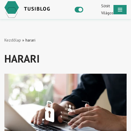
Sötét
Világos
Skip
to
content
Kezdőlap
»
harari
HARARI