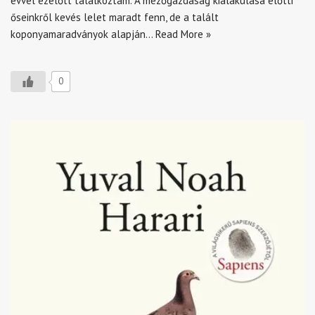
évvel ezelőtt találkoztam. A mezőgazdaság kialakulása előtti
őseinkről kevés lelet maradt fenn, de a talált
koponyamaradványok alapján…
Read More »
0