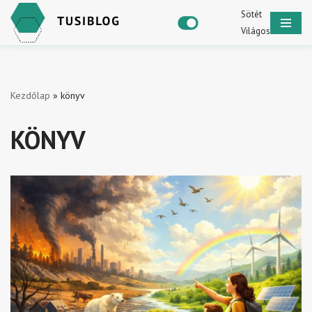
Sötét
Világos
Skip
to
content
Kezdőlap
»
könyv
KÖNYV