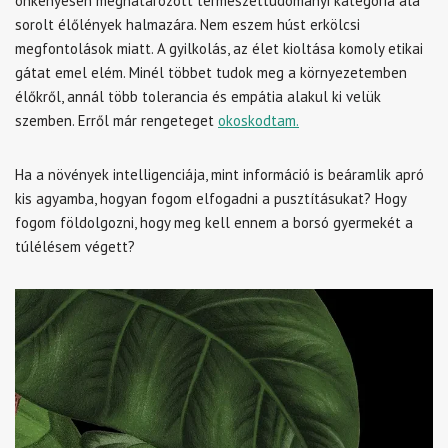
önkényesen meghatározott természettudományi kategória alá
sorolt élőlények halmazára. Nem eszem húst erkölcsi
megfontolások miatt. A gyilkolás, az élet kioltása komoly etikai
gátat emel elém. Minél többet tudok meg a környezetemben
élőkről, annál több tolerancia és empátia alakul ki velük
szemben. Erről már rengeteget
okoskodtam.
Ha a növények intelligenciája, mint információ is beáramlik apró
kis agyamba, hogyan fogom elfogadni a pusztításukat? Hogy
fogom földolgozni, hogy meg kell ennem a borsó gyermekét a
túlélésem végett?