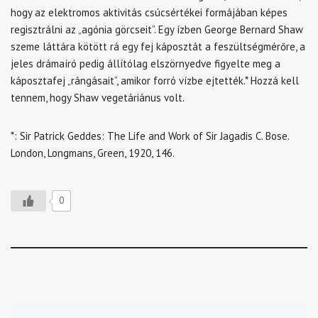
hogy az elektromos aktivitás csúcsértékei formájában képes
regisztrálni az „agónia görcseit”. Egy ízben George Bernard Shaw
szeme láttára kötött rá egy fej káposztát a feszültségmérőre, a
jeles drámaíró pedig állítólag elszörnyedve figyelte meg a
káposztafej „rángásait”, amikor forró vízbe ejtették.* Hozzá kell
tennem, hogy Shaw vegetáriánus volt.
*: Sir Patrick Geddes: The Life and Work of Sir Jagadis C. Bose.
London, Longmans, Green, 1920, 146.
0