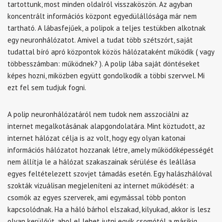
tartottunk, most minden oldalról visszaköszön. Az agyban
koncentrált információs központ egyedülállósága már nem
tartható. A lábasfejűek, a polipok a teljes testükben alkotnak
egy neuronhálózatot. Amivel a tudat több szétszórt, saját
tudattal bíró apró központok közös hálózataként működik ( vagy
többesszámban: működnek? ). A polip lába saját döntéseket
képes hozni, miközben együtt gondolkodik a többi szervvel. Mi
ezt fel sem tudjuk fogni.
A polip neuronhálózatáról nem tudok nem asszociálni az
internet megalkotásának alapgondolatára. Mint köztudott, az
internet hálózat célja is az volt, hogy egy olyan katonai
információs hálózatot hozzanak létre, amely működőképességét
nem állítja le a hálózat szakaszainak sérülése és leállása
egyes feltételezett szovjet támadás esetén. Egy halászhálóval
szokták vizuálisan megjeleníteni az internet működését: a
csomók az egyes szerverek, ami egymással több ponton
kapcsolódnak. Ha a háló bárhol elszakad, kilyukad, akkor is lesz
olyan kerülőút, ahol el lehet jutni egyik csomótól a másikig.