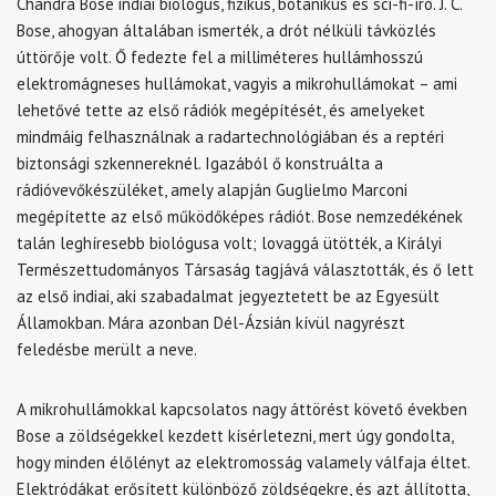
Chandra Bose indiai biológus, fizikus, botanikus és sci-fi-író. J. C.
Bose, ahogyan általában ismerték, a drót nélküli távközlés
úttörője volt. Ő fedezte fel a milliméteres hullámhosszú
elektromágneses hullámokat, vagyis a mikrohullámokat – ami
lehetővé tette az első rádiók megépítését, és amelyeket
mindmáig felhasználnak a radartechnológiában és a reptéri
biztonsági szkennereknél. Igazából ő konstruálta a
rádióvevőkészüléket, amely alapján Guglielmo Marconi
megépítette az első működőképes rádiót. Bose nemzedékének
talán leghíresebb biológusa volt; lovaggá ütötték, a Királyi
Természettudományos Társaság tagjává választották, és ő lett
az első indiai, aki szabadalmat jegyeztetett be az Egyesült
Államokban. Mára azonban Dél-Ázsián kívül nagyrészt
feledésbe merült a neve.
A mikrohullámokkal kapcsolatos nagy áttörést követő években
Bose a zöldségekkel kezdett kísérletezni, mert úgy gondolta,
hogy minden élőlényt az elektromosság valamely válfaja éltet.
Elektródákat erősített különböző zöldségekre, és azt állította,