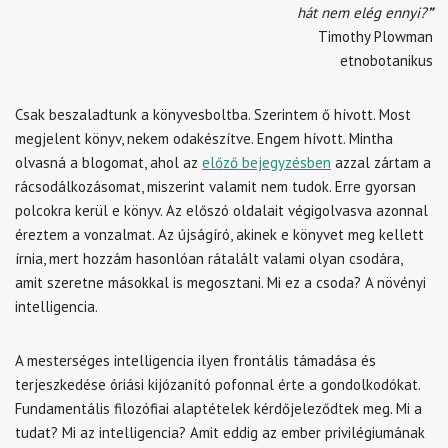
hát nem elég ennyi?
”
Timothy Plowman
etnobotanikus
Csak beszaladtunk a könyvesboltba. Szerintem ő hívott. Most
megjelent könyv, nekem odakészítve. Engem hívott. Mintha
olvasná a blogomat, ahol az
előző bejegyzésben
azzal zártam a
rácsodálkozásomat, miszerint valamit nem tudok. Erre gyorsan
polcokra kerül e könyv. Az előszó oldalait végigolvasva azonnal
éreztem a vonzalmat. Az újságíró, akinek e könyvet meg kellett
írnia, mert hozzám hasonlóan rátalált valami olyan csodára,
amit szeretne másokkal is megosztani. Mi ez a csoda? A növényi
intelligencia.
A mesterséges intelligencia ilyen frontális támadása és
terjeszkedése óriási kijózanító pofonnal érte a gondolkodókat.
Fundamentális filozófiai alaptételek kérdőjeleződtek meg. Mi a
tudat? Mi az intelligencia? Amit eddig az ember privilégiumának