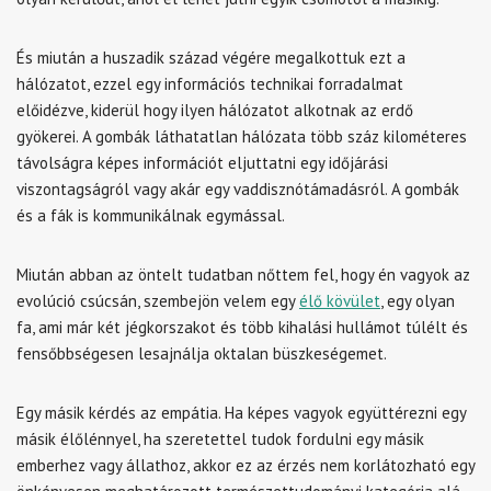
És miután a huszadik század végére megalkottuk ezt a
hálózatot, ezzel egy információs technikai forradalmat
előidézve, kiderül hogy ilyen hálózatot alkotnak az erdő
gyökerei. A gombák láthatatlan hálózata több száz kilométeres
távolságra képes információt eljuttatni egy időjárási
viszontagságról vagy akár egy vaddisznótámadásról. A gombák
és a fák is kommunikálnak egymással.
Miután abban az öntelt tudatban nőttem fel, hogy én vagyok az
evolúció csúcsán, szembejön velem egy
élő kövület
, egy olyan
fa, ami már két jégkorszakot és több kihalási hullámot túlélt és
fensőbbségesen lesajnálja oktalan büszkeségemet.
Egy másik kérdés az empátia. Ha képes vagyok együttérezni egy
másik élőlénnyel, ha szeretettel tudok fordulni egy másik
emberhez vagy állathoz, akkor ez az érzés nem korlátozható egy