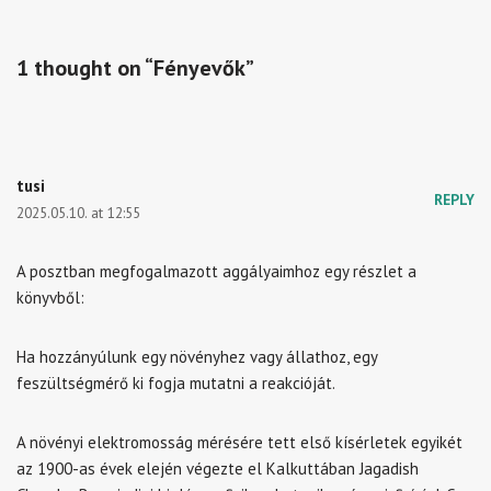
1 thought on “Fényevők”
tusi
REPLY
2025.05.10. at 12:55
A posztban megfogalmazott aggályaimhoz egy részlet a
könyvből:
Ha hozzányúlunk egy növényhez vagy állathoz, egy
feszültségmérő ki fogja mutatni a reakcióját.
A növényi elektromosság mérésére tett első kísérletek egyikét
az 1900-as évek elején végezte el Kalkuttában Jagadish