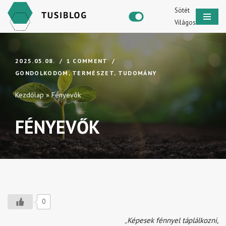
Sötét
Világos
Skip
to
content
2025.05.08.
1 COMMENT
GONDOLKODOM
,
TERMÉSZET
,
TUDOMÁNY
Kezdőlap
»
Fényevők
FÉNYEVŐK
0
„
Képesek fénnyel táplálkozni,