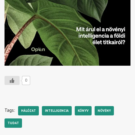
0
Tags:
HÁLÓZAT
INTELLIGENCIA
KÖNYV
NÖVÉNY
TUDAT