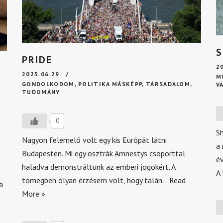
S
PRIDE
2
2025.06.29.
M
GONDOLKODOM
,
POLITIKA MÁSKÉPP
,
TÁRSADALOM
,
V
TUDOMÁNY
0
S
Nagyon felemelő volt egy kis Európát látni
a
Budapesten. Mi egy osztrák Amnestys csoporttal
év
haladva demonstráltunk az emberi jogokért. A
A
tömegben olyan érzésem volt, hogy talán…
Read
a
More »