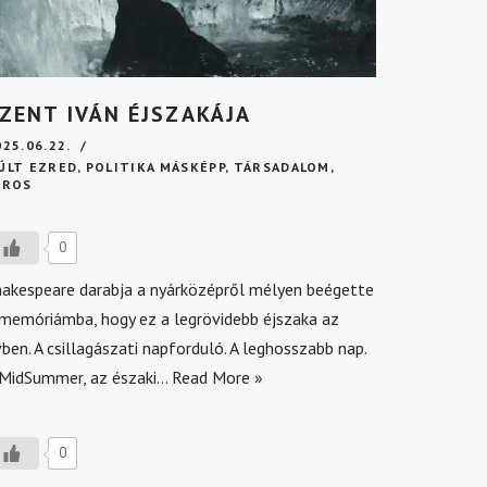
ZENT IVÁN ÉJSZAKÁJA
025.06.22.
ÚLT EZRED
,
POLITIKA MÁSKÉPP
,
TÁRSADALOM
,
ÁROS
0
hakespeare darabja a nyárközépről mélyen beégette
 memóriámba, hogy ez a legrövidebb éjszaka az
ben. A csillagászati napforduló. A leghosszabb nap.
 MidSummer, az északi…
Read More »
0