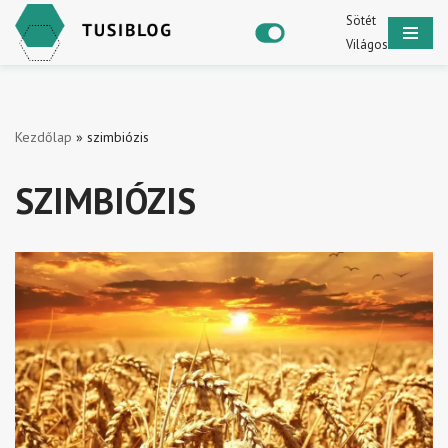
Sötét
Világos
Skip
to
content
Kezdőlap
»
szimbiózis
SZIMBIÓZIS