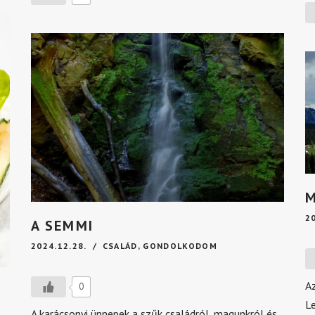
M
2
A SEMMI
2024.12.28.
CSALÁD
,
GONDOLKODOM
Az
0
Le
A karácsonyi ünnepek a szűk családról, magunkról és