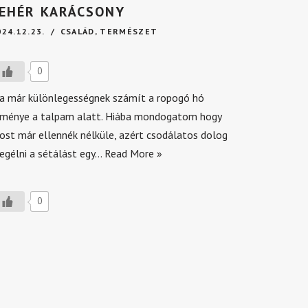
EHÉR KARÁCSONY
024.12.23.
CSALÁD
,
TERMÉSZET
0
a már különlegességnek számít a ropogó hó
lménye a talpam alatt. Hiába mondogatom hogy
ost már ellennék nélküle, azért csodálatos dolog
egélni a sétálást egy…
Read More »
0