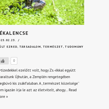
ÉKALENCSE
025.02.23.
ÚLT EZRED
,
TÁRSADALOM
,
TERMÉSZET
,
TUDOMÁNY
0
tizedekkel ezelőtt volt, hogy Zs.-ékkal együtt
yaraltunk Újhután, a Zemplén rengetegében
egbúvó kis zsákfaluban. A „természet közelsége”
m igazán írja le azt az életvitelt, ahogy…
Read
ore »