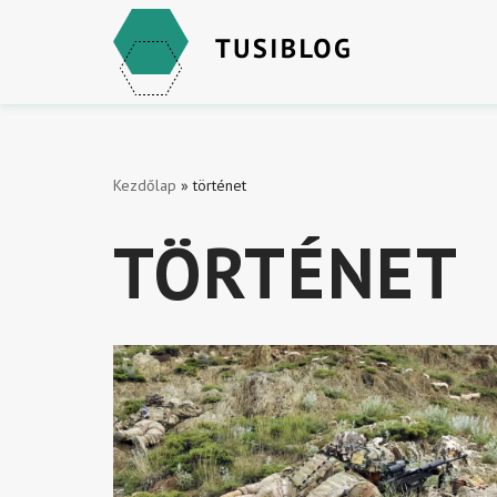
Skip
to
content
Kezdőlap
»
történet
TÖRTÉNET