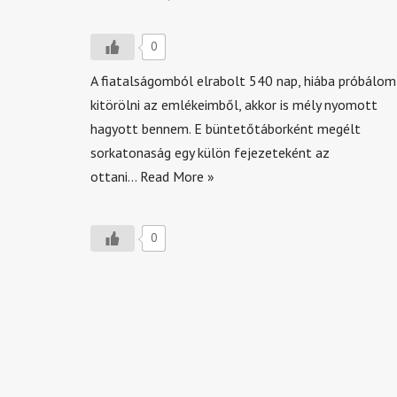
0
A fiatalságomból elrabolt 540 nap, hiába próbálom
kitörölni az emlékeimből, akkor is mély nyomott
hagyott bennem. E büntetőtáborként megélt
sorkatonaság egy külön fejezeteként az
ottani…
Read More »
0