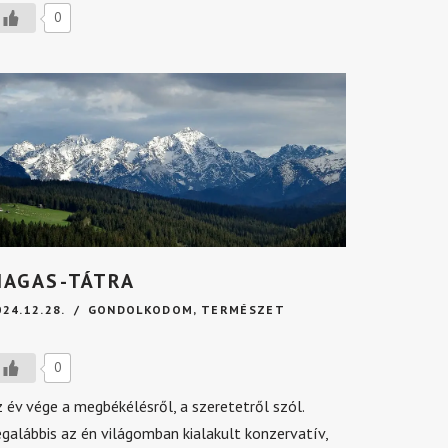
0
AGAS-TÁTRA
024.12.28.
GONDOLKODOM
,
TERMÉSZET
0
 év vége a megbékélésről, a szeretetről szól.
galábbis az én világomban kialakult konzervatív,