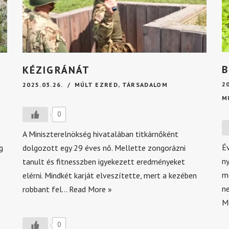
B
KÉZIGRÁNÁT
2
2025.03.26.
MÚLT EZRED
,
TÁRSADALOM
M
0
A Miniszterelnökség hivatalában titkárnőként
Év
g
dolgozott egy 29 éves nő. Mellette zongorázni
n
tanult és fitnesszben igyekezett eredményeket
m
elérni. Mindkét karját elveszítette, mert a kezében
ne
robbant fel…
Read More »
M
0