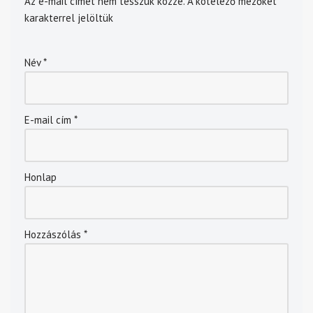
Az e-mail címet nem tesszük közzé.
A kötelező mezőket
*
karakterrel jelöltük
Név
*
E-mail cím
*
Honlap
Hozzászólás
*