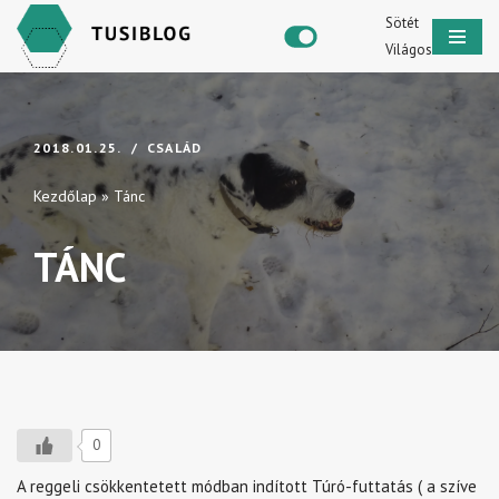
Sötét
Világos
Skip
to
content
2018.01.25.
CSALÁD
Kezdőlap
»
Tánc
TÁNC
0
A reggeli csökkentetett módban indított Túró-futtatás ( a szíve