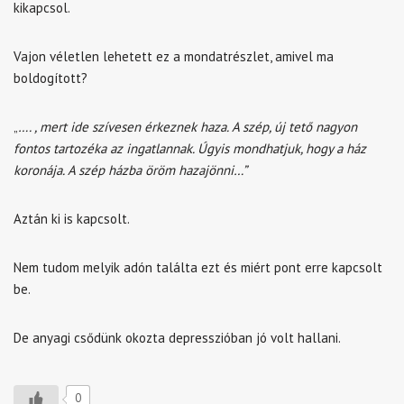
kikapcsol.
Vajon véletlen lehetett ez a mondatrészlet, amivel ma
boldogított?
„
…. , mert ide szívesen érkeznek haza. A szép, új tető nagyon
fontos tartozéka az ingatlannak. Úgyis mondhatjuk, hogy a ház
koronája. A szép házba öröm hazajönni…”
Aztán ki is kapcsolt.
Nem tudom melyik adón találta ezt és miért pont erre kapcsolt
be.
De anyagi csődünk okozta depresszióban jó volt hallani.
0