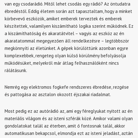
van egy csodarádió. Mitől lehet csodás egy rádió? Az öntudatra
ébredéstől. Eddig életem során azt tapasztaltam, hogy a minket
körbevevő eszközök, amiket emberek terveztek és emberek
készítettek, valamilyen kiszámítható logika szerint működnek. Ez
a kiszámíthatóság és akaratátvitel – vagyis az eszköz az én
akaratatommal megegyezően áll rendelkezésre – legtöbbször
megkönnyíti az életünket. A gépek körülöttünk azonban egyre
komplexebbek, rengeteg olyan külső körülmény befolyásolja
működésüket, melyekről már átlag felhasználóként nincs
rálátásunk.
Nemrég egy elektromos fogkefe rendszeres ébredése, rezgése
és pattogása az asztalon okozott éjszakai riadalmat.
Most pedig ez az autórádió az, ami egy féreglyukat nyitott az én
materiális világom és az isteni szférák közé. Amikor valami olyan
gondolatokat talál az éterben, amit ő fontosnak talál, akkor
automatikusan bekapcsol, elmondja ezt az isteni jeladást, aztán