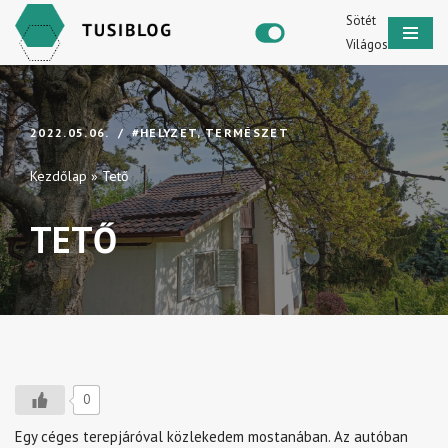
Sötét
Világos
Skip
to
content
2022.05.06.
#HELYZET
,
TERMÉSZET
Kezdőlap
»
Tető
TETŐ
0
Egy céges terepjáróval közlekedem mostanában. Az autóban