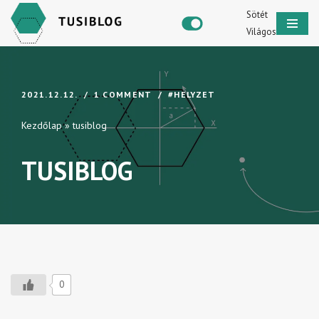
Sötét
Világos
Skip
to
content
2021.12.12.
1 COMMENT
#HELYZET
Kezdőlap
»
tusiblog
TUSIBLOG
0