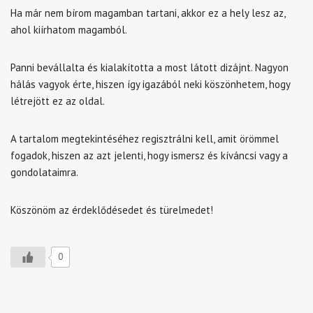
Ha már nem bírom magamban tartani, akkor ez a hely lesz az,
ahol kiírhatom magamból.
Panni bevállalta és kialakította a most látott dizájnt. Nagyon
hálás vagyok érte, hiszen így igazából neki köszönhetem, hogy
létrejött ez az oldal.
A tartalom megtekintéséhez regisztrálni kell, amit örömmel
fogadok, hiszen az azt jelenti, hogy ismersz és kíváncsi vagy a
gondolataimra.
Köszönöm az érdeklődésedet és türelmedet!
0