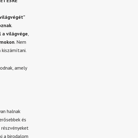
TETÉSRE
világvégét”
oznak
.
 a világvége
,
amokon
. Nem
 kiszámítani.
nodnak, amely
yan halnak
 erősebbek és
 részvényeket
i a birodalom