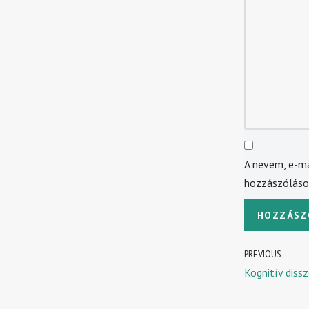
A nevem, e-m
hozzászólás
PREVIOUS
Kognitív diss