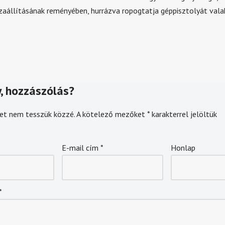
zaállításának reményében, hurrázva ropogtatja géppisztolyát vala
, hozzászólás?
et nem tesszük közzé.
A kötelező mezőket
*
karakterrel jelöltük
E-mail cím
*
Honlap
*