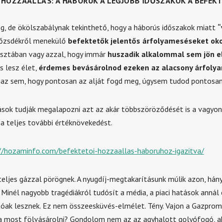
 HOZZÁÁLLÁS: A HÁBORÚK A LEGJOBB IDŐSZAKOK A BEFEK
, de ökölszabálynak tekinthető, hogy a háborús időszakok miatt
“
tőzsdékről menekülő
befektetők jelentős árfolyameséseket ok
sztában vagy azzal, hogy immár
huszadik alkalommal sem jön el
is lesz élet,
érdemes bevásárolnod ezeken az alacsony árfoly
 az sem, hogy pontosan az alját fogd meg, úgysem tudod pontosan
ások tudják megalapozni azt az akár többszöröződését is a vagyo
 teljes további értéknövekedést.
//hozaminfo.com/befektetoi-hozzaallas-haboruhoz-igazitva/
teljes gázzal pörögnek. A nyugdíj-megtakarításunk múlik azon, hán
 Minél nagyobb tragédiákról tudósít a média, a piaci hatások annál
óak lesznek. Ez nem összeesküvés-elmélet. Tény. Vajon a Gazprom
a most fölvásárolni? Gondolom nem az az agyhalott golyófogó, ak