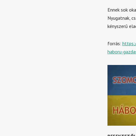
Ennek sok oka
Nyugatnak, csa
kényszerű ela
forrás:
https:
haboru-gazda