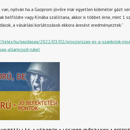
 van, nyilván ha a Gazprom jövőre már egyetlen köbméter gázt se
k belföldre vagy Kínába szállítana, akkor is többet érne, mint 1 s
dások, a vásárlási korlátozások ekkora áresést eredményeztek.”
//telex.hu/gazdasag/2022/03/02/oroszorszag-es-a-szankciok-mos
sag-allamcsod-rubel