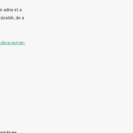
m adna el a
zázalék, de a
zkva-putyin-