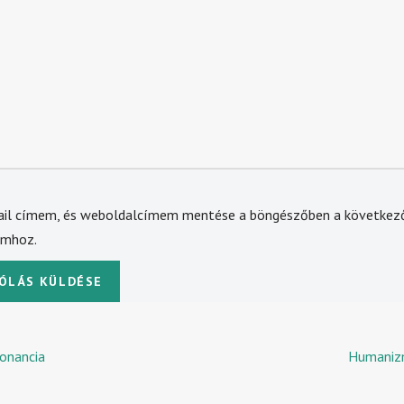
ail címem, és weboldalcímem mentése a böngészőben a következ
omhoz.
zonancia
Humaniz