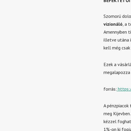
BEFEKTETŐI
Szomorú dolog
vizionáló
, a 
Amennyiben ti
illetve utána 
kell még csak
Ezek a vásárl
megalapozza a
forrás:
https:
A pénzpiacok 
meg Kijevben.
kézzel foghat
1%-on ki fogj