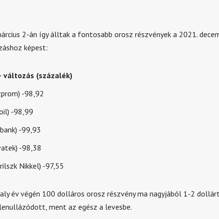
rcius 2-án így álltak a fontosabb orosz részvények a 2021. decem
azáshoz képest:
 változás (százalék)
prom) -98,92
il) -98,99
bank) -99,93
atek) -98,38
lszk Nikkel) -97,55
valy év végén 100 dolláros orosz részvény ma nagyjából 1-2 dollárt
 lenullázódott, ment az egész a levesbe.