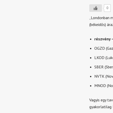
0
„Londonban má
(békeidős) ár
részvény –
OGZD (Gaz
LKOD (Luko
SBER (Sber
NVTK (Nov
MNOD (Nori
Vagyis egy ta
gyakorlatilag