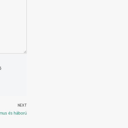
ő
NEXT
mus és háború