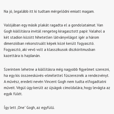
Na jó, legalább itt ki tudtam mérgelődni emiatt magam.
Valójában egy másik plakát ragadta el a gondolataimat. Van
Gogh kiállításra invitál rengeteg kiragasztott papír. Valahol a
két stadion között hihetetlen látványvilágot ígér a három
dimenzióban rekonstruált képek közé került fogyasztó.
Fogyasztó, aki vevő volt a klasszikusok diszkóritmusban
kazettára is hajdanán.
Szerintem lehetne a kiállításra még nagyobb figyelmet szerezni,
ha egy kis összeesküvés-elmélettel fűszereznék a rendezvényt.
A művész, eredeti nevén Vincent Gogh nem tudta elfogadtatni
műveit. Végül úgy került az újságok címoldalára, hogy levágta az
egyik fülét.
Így lett „One” Gogh, az egyfülű.