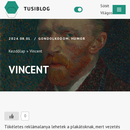
Sötét
Világos
Skip
to
content
2024.08.01.
GONDOLKODOM
,
HUMOR
Kezdőlap
»
Vincent
VINCENT
0
Tökéletes reklámalanya lehetek a plakátoknak, mert vezetés