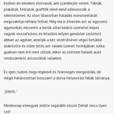
közben én mindent elolvasok, ami szembejön velem. Táblák,
plakátok, feliratok, graffitik mind-mind odavonzzák a
tekintetemet. Az úton libasorban haladás monotonitását
megszakítja néhány felirat. Még ma is élvezem azt az egyszerű
agymunkát, miszerint a betűk által kódolt üzenetet képes
vagyok visszafejteni, és kitalálni milyen gondolat született
abban az agyban, amelyik a kéz vezérlésével végül betűkké
alakította és elém tette azt valami üzenet formájában. Jutka
gyakran nem érti mire célzok, mikor az előttem haladó autó
rendszámáról asszociálok valamire.
És igen, tudom, hogy régimódi és felesleges morgolódás, de
mégis határozottan bosszant a durva helyesírási hibák látványa.
„DINYE.”
Mindennap elmegyek előtte legalább ötször. Dehát nincs ilyen
szó!