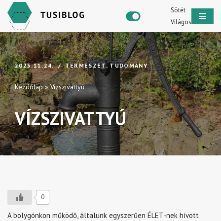
Sötét
Világos
Skip
to
content
2025.11.24.
TERMÉSZET
,
TUDOMÁNY
Kezdőlap
»
Vízszivattyú
VÍZSZIVATTYÚ
0
A bolygónkon működő, általunk egyszerűen ÉLET-nek hívott