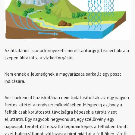
Az általános iskolai környezetismeret tantárgy jól ismert ábrája
szépen ábrázolta a víz körforgását.
Nem ennek a jelenségnek a magyarázata sarkallt egy poszt
indítására.
Amit nekem ott az iskolában nem tudatosítottak, az egy nagyon
fontos kitétel a rendszer működésében. Mégpedig az, hogy a
felhők csak korlátozott távolságra képesek a tárolt vizet
eljuttatni. Egy nagyobb hegyvonulat, egy szélörvény, egy
naposabb területről felszálló légáram képes a felhőben tárolt
vizet halmazállapot-változásra bírni, miáltal a felhőben tárolt