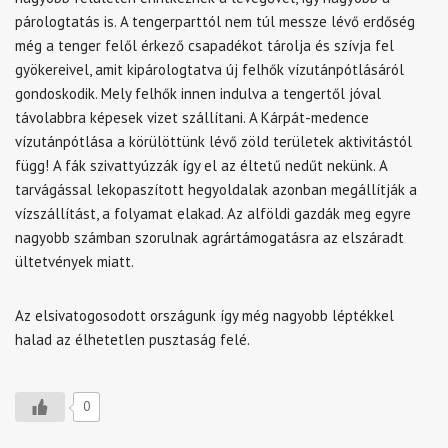
párologtatás is. A tengerparttól nem túl messze lévő erdőség
még a tenger felől érkező csapadékot tárolja és szívja fel
gyökereivel, amit kipárologtatva új felhők vízutánpótlásáról
gondoskodik. Mely felhők innen indulva a tengertől jóval
távolabbra képesek vizet szállítani. A Kárpát-medence
vízutánpótlása a körülöttünk lévő zöld területek aktivitástól
függ! A fák szivattyúzzák így el az éltetű nedűt nekünk. A
tarvágással lekopaszított hegyoldalak azonban megállítják a
vízszállítást, a folyamat elakad. Az alföldi gazdák meg egyre
nagyobb számban szorulnak agrártámogatásra az elszáradt
ültetvények miatt.
Az elsivatogosodott országunk így még nagyobb léptékkel
halad az élhetetlen pusztaság felé.
0