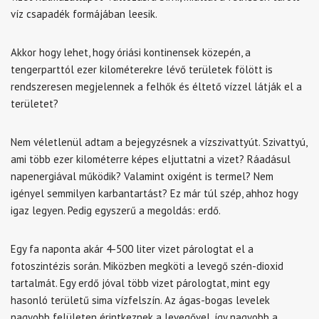
víz csapadék formájában leesik.
Akkor hogy lehet, hogy óriási kontinensek közepén, a
tengerparttól ezer kilométerekre lévő területek fölött is
rendszeresen megjelennek a felhők és éltető vízzel látják el a
területet?
Nem véletlenül adtam a bejegyzésnek a vízszivattyút. Szivattyú,
ami több ezer kilométerre képes eljuttatni a vizet? Ráadásul
napenergiával működik? Valamint oxigént is termel? Nem
igényel semmilyen karbantartást? Ez már túl szép, ahhoz hogy
igaz legyen. Pedig egyszerű a megoldás: erdő.
Egy fa naponta akár 4-500 liter vizet párologtat el a
fotoszintézis során. Miközben megköti a levegő szén-dioxid
tartalmát. Egy erdő jóval több vizet párologtat, mint egy
hasonló területű sima vízfelszín. Az ágas-bogas levelek
nagyobb felületen érintkeznek a levegővel, így nagyobb a