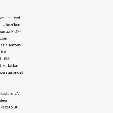
nzékben lévő
nt a kezében
ábban az MDF-
osan
az ellenzéki
ik a
l több
t korlátlan
ában garanciát
vaslatot. A
legi
é vezető út