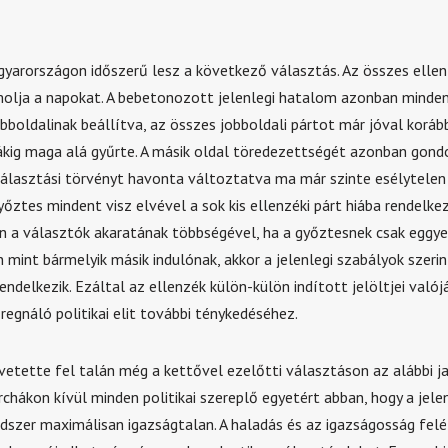
arországon időszerű lesz a következő választás. Az összes elle
olja a napokat. A bebetonozott jelenlegi hatalom azonban minde
obboldalinak beállítva, az összes jobboldali pártot már jóval kor
ákig maga alá gyűrte. A másik oldal töredezettségét azonban gond
választási törvényt havonta változtatva ma már szinte esélytelen 
őztes mindent visz elvével a sok kis ellenzéki párt hiába rendelkez
 a választók akaratának többségével, ha a győztesnek csak eggye
 mint bármelyik másik indulónak, akkor a jelenlegi szabályok szerin
ndelkezik. Ezáltal az ellenzék külön-külön indított jelöltjei valój
regnáló politikai elit további ténykedéséhez.
vetette fel talán még a kettővel ezelőtti választáson az alábbi ja
chákon kívül minden politikai szereplő egyetért abban, hogy a jelen
ndszer maximálisan igazságtalan. A haladás és az igazságosság fel