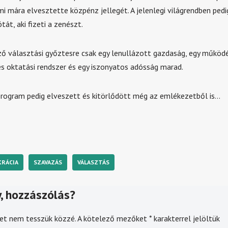
mi mára elvesztette közpénz jellegét. A jelenlegi világrendben pedi
tát, aki fizeti a zenészt.
ző választási győztesre csak egy lenullázott gazdaság, egy működ
s oktatási rendszer és egy iszonyatos adósság marad.
rogram pedig elveszett és kitörlődött még az emlékezetből is…
RÁCIA
SZAVAZÁS
VÁLASZTÁS
, hozzászólás?
et nem tesszük közzé.
A kötelező mezőket
*
karakterrel jelöltük