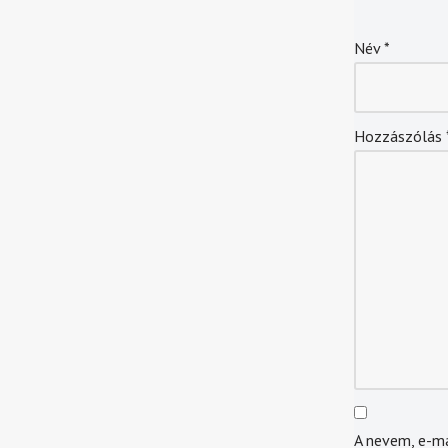
Név
*
Hozzászólás
A nevem, e-m