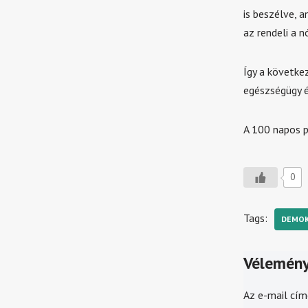
is beszélve, a
az rendeli a nó
Így a követke
egészségügy é
A 100 napos p
0
Tags:
DEMOK
Vélemény
Az e-mail cím