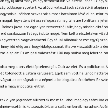
sak egy új alkotmány és egy demokratikus választás lehet. Ez egy bi
zág többsége egyetért. Az utóbbi választások statisztikái alapján
 hogy sokkal többen szavaztak a most hatalmon lévő ellen, mint me
 magát. Egy ellenzéki összefogással meg lehetne fordítani a jelen
 Bokros javaslata egy olyan tervezetből állt, hogy minden diktáto
rő sorakozzon fel egy induló mögé. Nem kell a részleteken vitat
egyetérteni vagy vitatkozni. Egy céllal állnának össze: egy új sza
p. Ennyi idő elég arra, hogy kidolgozzanak, illetve visszaállítsák a d
tás alapjait. És az igazi választást 100 nap múlva meg lehetne tar
lta meg a terv életképtelenségét. Csak az élet. És a politikusok. 
tt tolongott a listára kerülésért. Egyik sem volt hajlandó háttérb
vágyát az országnak és a népnek a boldogulása érdekében. Ez sz
 a magyar politikai elitről.
ezek olyan jogrendet állítottak most fel, ahol még egy számukra 
edmény esetén is kulcspozíciókban a saját embereik maradnak. A p