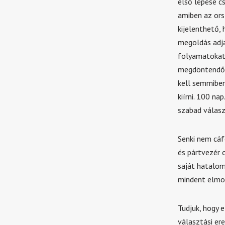
első lépése c
amiben az ors
kijelenthető,
megoldás adja
folyamatokat.
megdöntendő e
kell semmiben 
kiírni. 100 na
szabad válasz
Senki nem cáfo
és pártvezér o
saját hatalom
mindent elmond
Tudjuk, hogy 
választási er