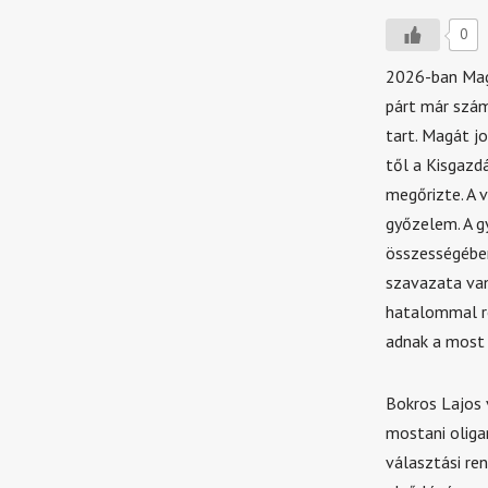
0
2026-ban Magy
párt már szám
tart. Magát j
től a Kisgazd
megőrizte. A 
győzelem. A gy
összességében
szavazata van
hatalommal re
adnak a most 
Bokros Lajos 
mostani oligar
választási re