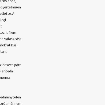
ztos pont,
 egyértelműen
llette. A
legi
rt
kozni. Nem
bad választást
emokratikus,
tani.
Az összes párt
e engedni
ámomra
eredménytelen
énzről már nem