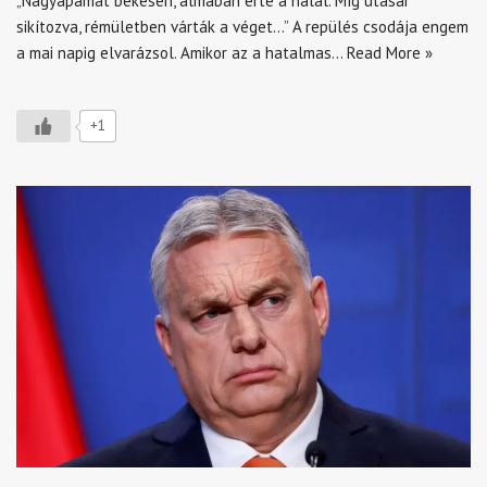
„Nagyapámat békésen, álmában érte a halál. Míg utasai
sikítozva, rémületben várták a véget…” A repülés csodája engem
a mai napig elvarázsol. Amikor az a hatalmas…
Read More »
+1