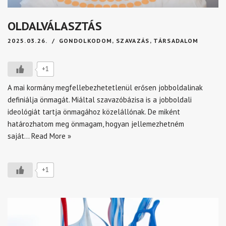
OLDALVÁLASZTÁS
2025.03.26.
GONDOLKODOM
,
SZAVAZÁS
,
TÁRSADALOM
+1
A mai kormány megfellebezhetetlenül erősen jobboldalinak
definiálja önmagát. Miáltal szavazóbázisa is a jobboldali
ideológiát tartja önmagához közelállónak. De miként
határozhatom meg önmagam, hogyan jellemezhetném
saját…
Read More »
+1