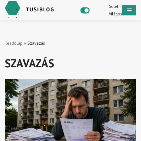
Sötét
Világos
Skip
to
content
Kezdőlap
»
Szavazás
SZAVAZÁS